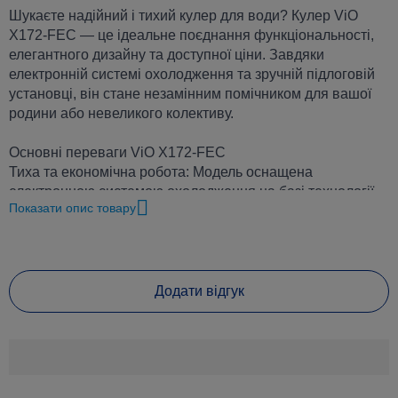
Шукаєте надійний і тихий кулер для води? Кулер ViO
X172-FEC — це ідеальне поєднання функціональності,
елегантного дизайну та доступної ціни. Завдяки
електронній системі охолодження та зручній підлоговій
установці, він стане незамінним помічником для вашої
родини або невеликого колективу.
Основні переваги ViO X172-FEC
Тиха та економічна робота: Модель оснащена
електронною системою охолодження на базі технології
Показати опис товару
Пельтьє. Це забезпечує майже безшумну роботу, що
робить кулер ідеальним для спальні, дитячої кімнати або
тихого офісу.
Гаряча та холодна вода: Кулер забезпечує подачу
Додати відгук
гарячої води (до 90-95°C) для приготування чаю та кави,
а також прохолодної (до 10-15°C) для освіжаючих напоїв.
Це дозволяє задовольнити будь-які потреби.
Зручні крани «натиск кухлем»: Інтуїтивно зрозумілі крани