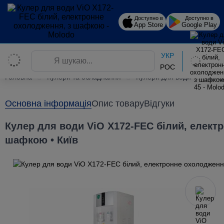
Доступно в
Доступно в
App Store
Google Play
УКР
РОС
Головна
Кулери та обладнання
Кулери для води
Куле
Основна інформація
Опис товару
Відгуки
Кулер для води ViO X172-FEC білий, елект
шафкою • Київ