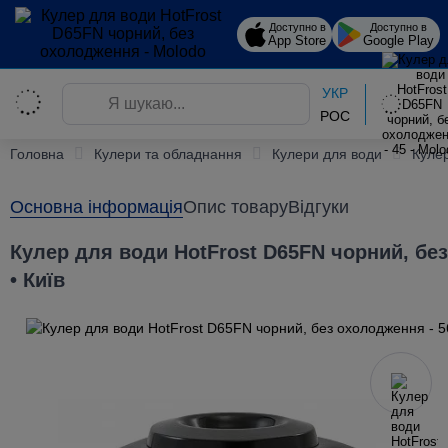
Доступно в
Доступно в
App Store
Google Play
УКР
РОС
Головна
Кулери та обладнання
Кулери для води
Куле
Основна інформація
Опис товару
Відгуки
Кулер для води HotFrost D65FN чорний, бе
• Київ