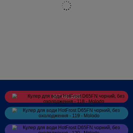
067 4913385
Замовити
в Telegram
Замовити
в Viber