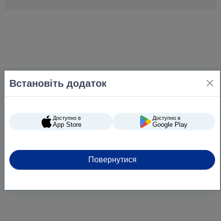
Вага
960 г
Країна-виробник
Україна
Встановіть додаток
Доступно в
Доступно в
App Store
Google Play
Повернутися