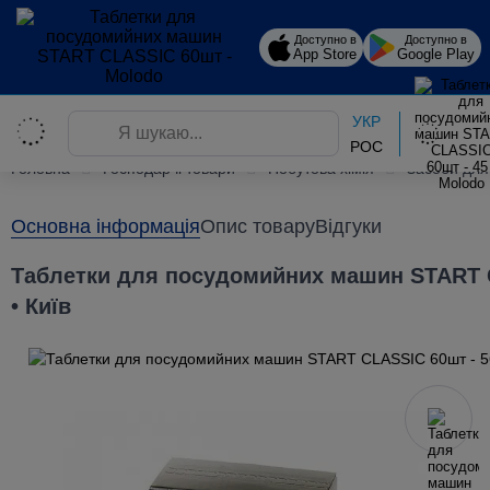
Доступно в
Доступно в
App Store
Google Play
УКР
РОС
Головна
Господарчі товари
Побутова хімія
Засоби для
Основна інформація
Опис товару
Відгуки
Таблетки для посудомийних машин START 
• Київ