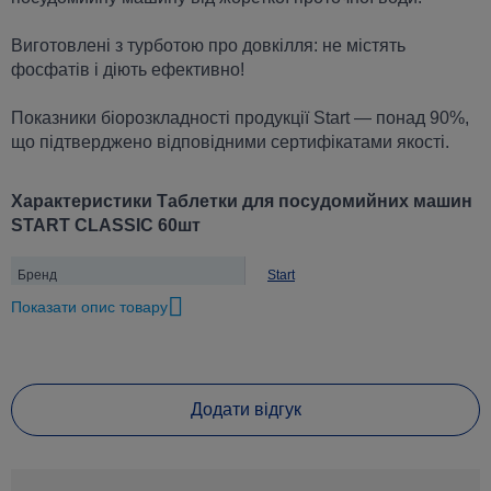
Виготовлені з турботою про довкілля: не містять
фосфатів і діють ефективно!
Показники біорозкладності продукції Start — понад 90%,
що підтверджено відповідними сертифікатами якості.
Характеристики Таблетки для посудомийних машин
START CLASSIC 60шт
Бренд
Start
Показати опис товару
Різновид товару
Засоби для миття посуду
Кількість в упаковці, шт
60
Призначення засобу
Для всіх видів посуду
Додати відгук
Клас засобу
Безфосфатні
Тип засобу
Таблетки