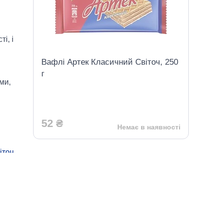
і, і
Вафлі Артек Класичний Світоч, 250
г
ми,
52 ₴
Немає в наявності
іточ
вані