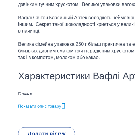
дзвінким гучним хрускотом. Великої упаковки вагою
Вафлі Світоч Класичний Артек володіють неймовір
іншим. Секрет такої шоколадності криється у великій
в начинці.
Велика сімейна упаковка 250 г більш практична та е
близьких дивним смаком і життєрадісним хрускотом
так і з компотом, молоком або какао.
Характеристики Вафлі Арт
Бренд
Показати опис товару
Різновид товару
Додати відгук