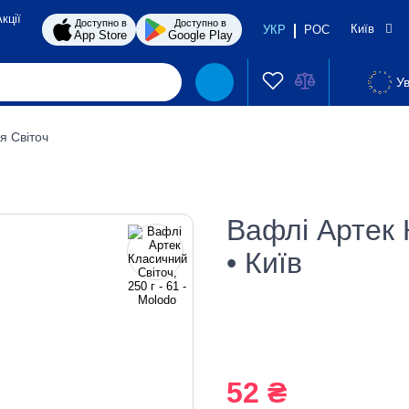
кції
Доступно в
Доступно в
Київ
УКР
РОС
App Store
Google Play
Ув
я Світоч
Вафлі Артек 
• Київ
52 ₴