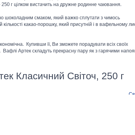
 250 г цілком вистачить на дружне родинне чаювання.
но шоколадним смаком, який важко сплутати з чимось
 кількості какао-порошку, який присутній і в вафельному лист
кономічна. Купивши її, Ви зможете порадувати всіх своїх
. Вафлі Артек складуть прекрасну пару як з гарячими напоя
ек Класичний Світоч, 250 г
Св
Вафлі фасо