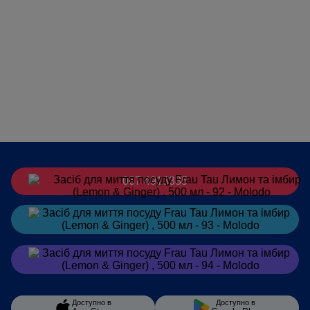
067 4913385
Замовити
в Telegram
Замовити
в Viber
Доступно в
Доступно в