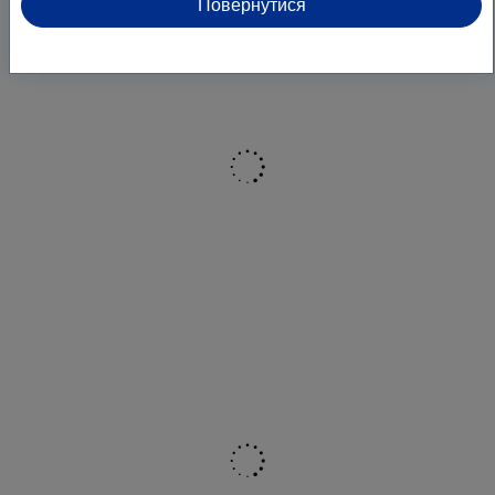
Повернутися
Призначення засобу
Для всіх видів посуду
Клас засобу
Безфосфатні
Тип засобу
Гель
Країна-виробник
Україна