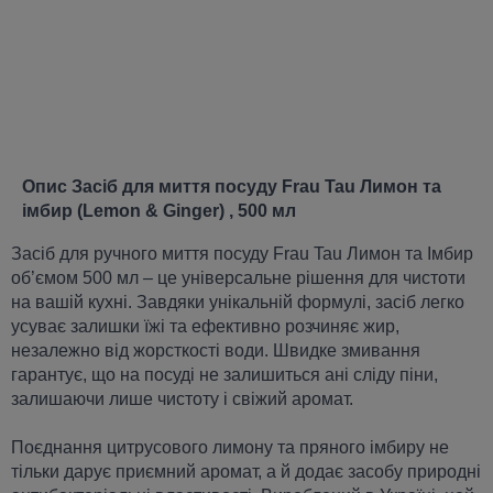
Опис Засіб для миття посуду Frau Tau Лимон та
імбир (Lemon & Ginger) , 500 мл
Засіб для ручного миття посуду Frau Tau Лимон та Імбир
об’ємом 500 мл – це універсальне рішення для чистоти
на вашій кухні. Завдяки унікальній формулі, засіб легко
усуває залишки їжі та ефективно розчиняє жир,
незалежно від жорсткості води. Швидке змивання
гарантує, що на посуді не залишиться ані сліду піни,
залишаючи лише чистоту і свіжий аромат.
Поєднання цитрусового лимону та пряного імбиру не
тільки дарує приємний аромат, а й додає засобу природні