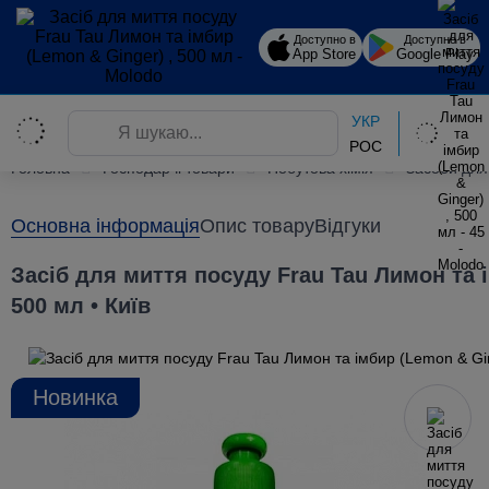
Доступно в
Доступно в
App Store
Google Play
УКР
РОС
Головна
Господарчі товари
Побутова хімія
Засоби для
Основна інформація
Опис товару
Відгуки
Засіб для миття посуду Frau Tau Лимон та і
500 мл • Київ
Новинка