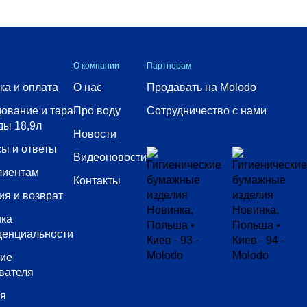
О компании
Партнерам
ка и оплата
О нас
Продавать на Molodo
ование и тара
Про воду
Сотрудничество с нами
ды 18,9л
Новости
ы и ответы
Видеоновости
лиентам
Контакты
ия и возврат
ика
денциальности
сие
вателя
ия