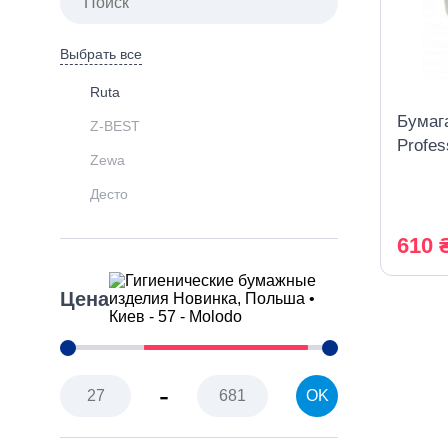
Выбрать все
Ruta
Бумаг
Z-BEST
Profes
Zewa
слойн
Десто
610 
Цена
-
OK