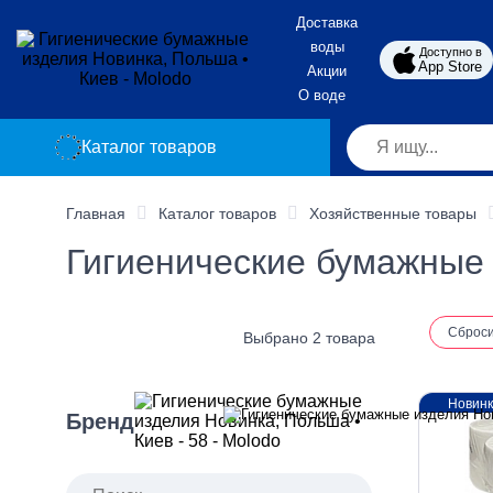
Доставка
воды
Доступно в
App Store
Акции
О воде
Каталог товаров
Главная
Каталог товаров
Хозяйственные товары
Гигиенические бумажные 
Сброс
Выбрано 2 товара
Новин
Бренд