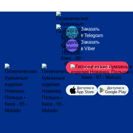
Заказать
в Telegram
Заказать
в Viber
067 4913385
Доступно в
Доступно в
App Store
Google Play