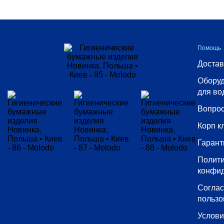
Выбрать все
133
Помощь
150
Достав
175
Оборуд
45
для во
500
Вопрос
70
Корп к
819
Гарант
Полит
конфи
Тип
Согла
туалетной
пользо
бумаги
Услов