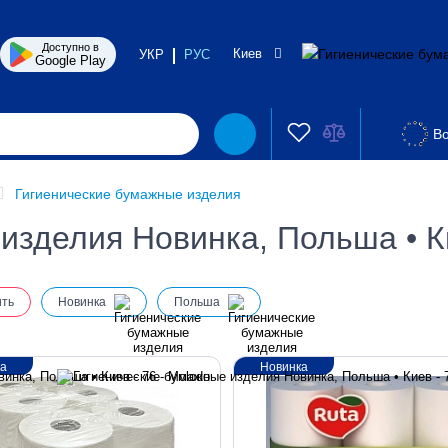
Доступно в
Киев
УКР
РУС
Google Play
Во
Гигиенические бумажные изделия
изделия Новинка, Польша • К
ить
Новинка
Польша
ка
Новинка