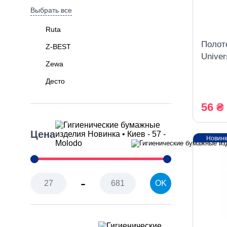
Выбрать все
Ruta
Полот
Z-BEST
Univer
Zewa
белые
Десто
56 ₴
Цена
Новин
-
OK