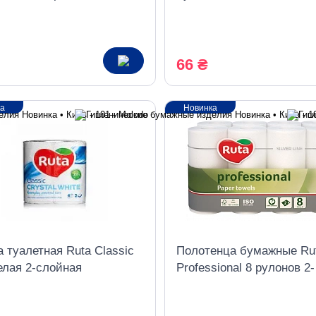
а белые
листов 2 слоя 3 штуки
66 ₴
ка
Новинка
 туалетная Ruta Classic
Полотенца бумажные Ru
елая 2-слойная
Professional 8 рулонов 2-
слойные белые