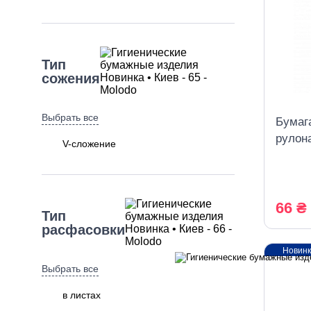
Тип
сожения
Выбрать все
Бумага
рулон
V-сложение
белая
66 ₴
Тип
расфасовки
Новин
Выбрать все
в листах