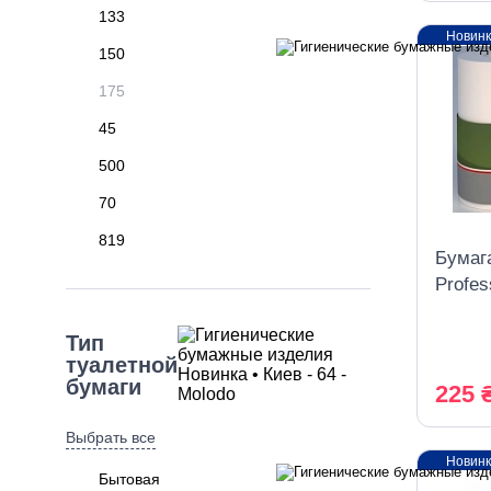
133
Новин
150
175
45
500
70
819
Бумаг
Profes
метров
Тип
туалетной
бумаги
225 
Выбрать все
Новин
Бытовая