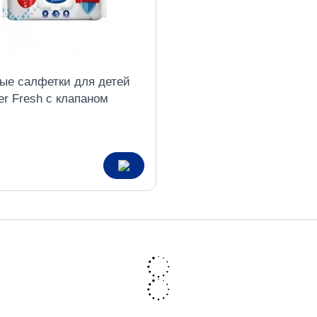
ые салфетки для детей
r Fresh с клапаном
актериальные без спирта
т