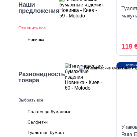
Наши
Туале
предложения
макула
Отменить все
Новинка
119 
Новин
Разновидность
товара
Выбрать все
Полотенца бумажные
Салфетки
Упако
Туалетная бумага
Ruta E