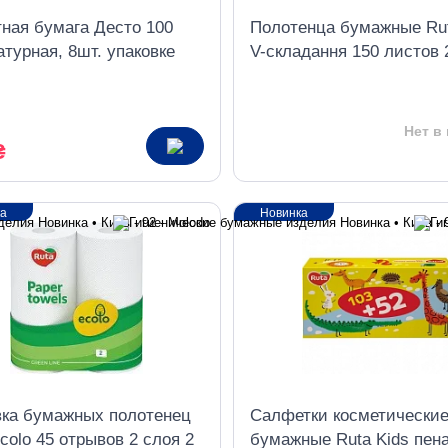
тная бумага Десто 100
Полотенца бумажные Rut
турная, 8шт. упаковке
V-складання 150 листов 
слойные белые
Нет в
₴
ка
Новинка
вка бумажных полотенец
Салфетки косметически
colo 45 отрывов 2 слоя 2
бумажные Ruta Kids пен