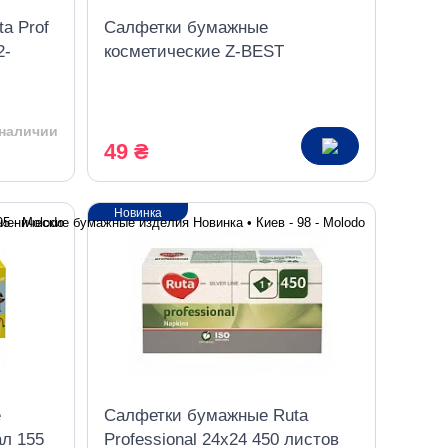
a Prof
Салфетки бумажные
2-
косметические Z-BEST
22,5*19,5см 2 слоя 80шт в
картонной упаковке
 наличии
49 ₴
Новинка
е
Салфетки бумажные Ruta
ал 155
Professional 24х24 450 листов