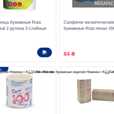
енца бумажные Ruta
Салфетки косметически
sal 2 рулона 2-слойные
бумажные Ruta пенал 20
листов Family Рack
84 ₴
ка