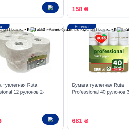
158 ₴
ка
Новинка
а туалетная Ruta
Бумага туалетная Ruta
sional 12 рулонов 2-
Professional 40 рулонов 3
ый белый
шаровая белая
₴
681 ₴