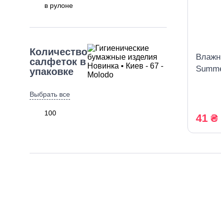
в рулоне
Количество
Влажн
салфеток в
Summe
упаковке
антиб
120 ш
Выбрать все
100
41 ₴
120
150
155
200
400
450