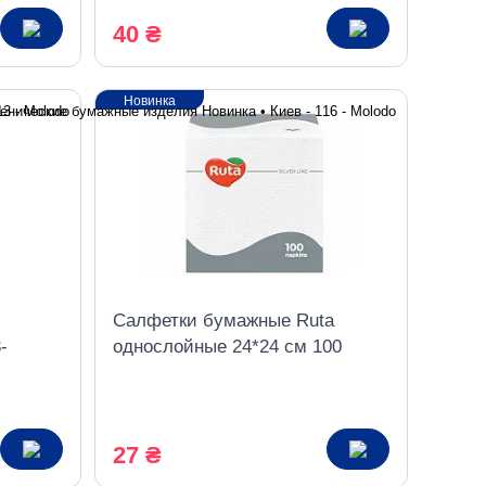
40 ₴
Новинка
Салфетки бумажные Ruta
-
однослойные 24*24 см 100
листов белые
27 ₴