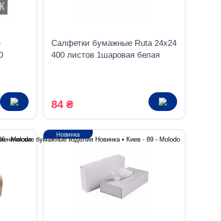
е
Салфетки бумажные Ruta 24х24
0
400 листов 1шаровая белая
Mega Pack
84 ₴
Новинка