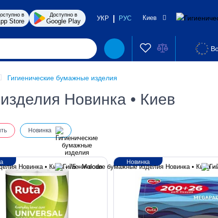
оступно в
Доступно в
Киев
УКР
РУС
pp Store
Google Play
Во
Гигиенические бумажные изделия
изделия Новинка • Киев
ить
Новинка
ка
Новинка