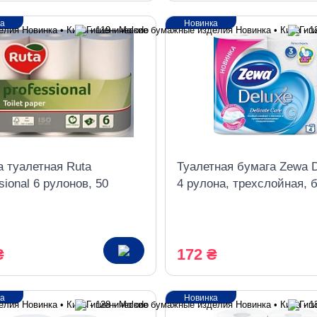
ка
Новинка
а туалетная Ruta
Туалетная бумага Zewa 
sional 6 рулонов, 50
4 рулона, трехслойная, 
, 2 слоя, белый
₴
172 ₴
ка
Новинка