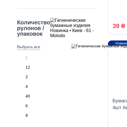
рулон
Количество
39 ₴
рулонов /
упаковок
Новин
Выбрать все
1
12
2
4
40
Бумага
6
4шт б
8