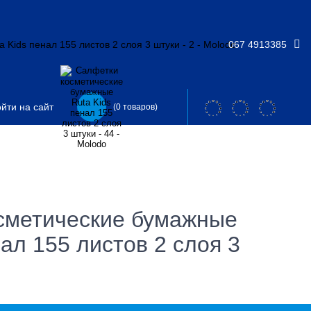
067 4913385
йти на сайт
(0 товаров)
сметические бумажные
нал 155 листов 2 слоя 3