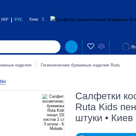
Киев
УКР
РУС
Во
мажные изделия
Гигиенические бумажные изделия Ruta
вы
Салфетки ко
Ruta Kids пе
штуки • Киев