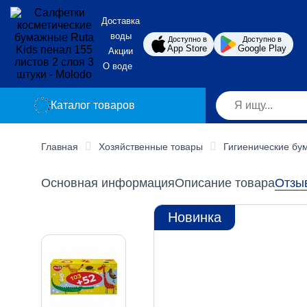
Доставка
воды
Доступно в
Доступно в
App Store
Google Play
Акции
О воде
Каталог товаров
Главная
Хозяйственные товары
Гигиенические бу
Основная информация
Описание товара
Отзы
Новинка