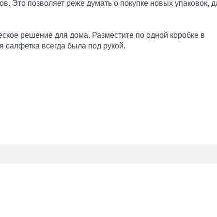
тов. Это позволяет реже думать о покупке новых упаковок, 
ческое решение для дома. Разместите по одной коробке в
ая салфетка всегда была под рукой.
етям, превращая привычное вытирание носика или рук в
 доставать салфетки по одной, что гарантирует чистоту и
ов