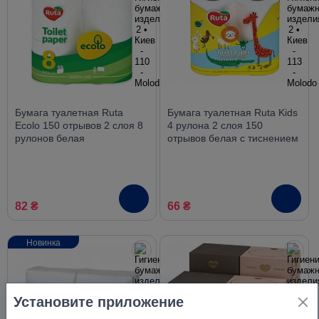
Бумага туалетная Ruta
Бумага туалетная Ruta Kids
Ecolo 150 отрывов 2 слоя 8
4 рулона 2 слоя 150
рулонов белая
отрывов белая с тиснением
82 ₴
66 ₴
Новинка
Установите приложение