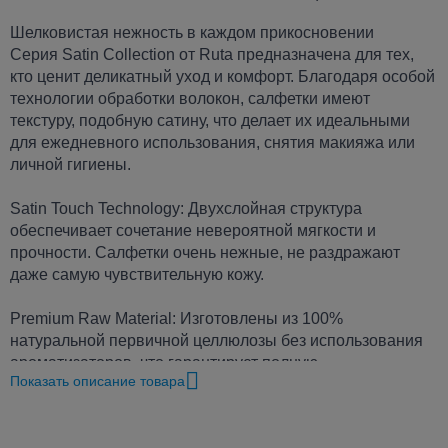
Шелковистая нежность в каждом прикосновении
Серия Satin Collection от Ruta предназначена для тех,
кто ценит деликатный уход и комфорт. Благодаря особой
технологии обработки волокон, салфетки имеют
текстуру, подобную сатину, что делает их идеальными
для ежедневного использования, снятия макияжа или
личной гигиены.
Satin Touch Technology: Двухслойная структура
обеспечивает сочетание невероятной мягкости и
прочности. Салфетки очень нежные, не раздражают
даже самую чувствительную кожу.
Premium Raw Material: Изготовлены из 100%
натуральной первичной целлюлозы без использования
ароматизаторов, что гарантирует полную
Показать описание товара
гипоаллергенность и безопасность.
Convenient Dispenser Box: Удобный формат "пенал"