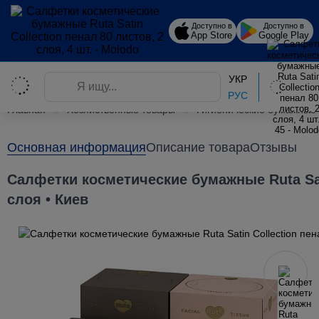
Доступно в
Доступно в
App Store
Google Play
УКР
РУС
Главная
Хозяйственные товары
Гигиенические бумажные
Основная информация
Описание товара
Отзывы
Салфетки косметические бумажные Ruta Sati
слоя • Киев