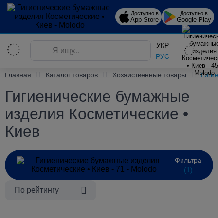
Доступно в
Доступно в
App Store
Google Play
УКР
РУС
Главная
Каталог товаров
Хозяйственные товары
Гиги
Гигиенические бумажные
изделия Косметические •
Киев
Фильтра
(1)
По рейтингу