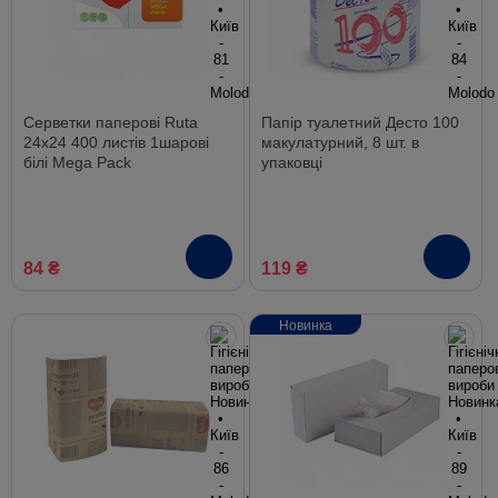
Серветки паперові Ruta
Папір туалетний Десто 100
24х24 400 листів 1шарові
макулатурний, 8 шт. в
білі Mega Pack
упаковці
84 ₴
119 ₴
Новинка