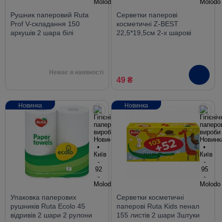
Рушник паперовий Ruta
Серветки паперові
Prof V-складання 150
косметичні Z-BEST
аркушів 2 шара білі
22,5*19,5см 2-х шарові
80шт у картонній упаковці
Немає в наявності
49 ₴
Новинка
Новинка
Упаковка паперових
Серветки косметичні
рушників Ruta Ecolo 45
паперові Ruta Kids пенал
відривів 2 шари 2 рулони
155 листів 2 шари 3штуки