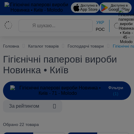
Доступно в
Доступно в
App Store
Google Play
УКР
РОС
Головна
Каталог товарів
Господарчі товари
Гігієнічні
Гігієнічні паперові вироби
Новинка • Київ
Фільтри
(1)
За рейтингом
Обрано 22 товара