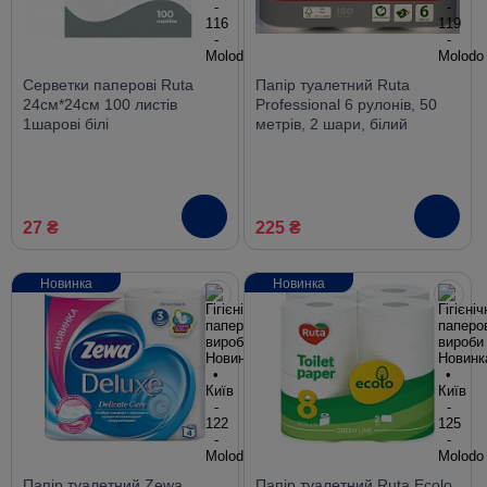
Серветки паперові Ruta
Папір туалетний Ruta
24см*24см 100 листів
Professional 6 рулонів, 50
1шарові бiлi
метрів, 2 шари, білий
27 ₴
225 ₴
Новинка
Новинка
Папір туалетний Zewa
Папір туалетний Ruta Ecolo