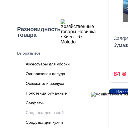
Сантри
Туалетный утенок
Разновидность
товара
Салфе
бумаж
листов
Выбрать все
Аксессуары для уборки
84 ₴
Одноразовая посуда
Освежители воздуха
Новин
Полотенца бумажные
Салфетки
Средства для ваной
Средства для кухни