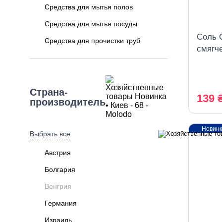
Средства для мытья полов
Средства для мытья посуды
Соль 
Средства для прочистки труб
смягч
Средства для стекла
посуд
Средства для унитаза
Страна-
Средства для чистки мебели
139 
производитель
Стиральніе средства
Туалетная бумага
Новин
Выбрать все
Харчова упаковка
Австрия
Болгария
Венгрия
Германия
Израиль