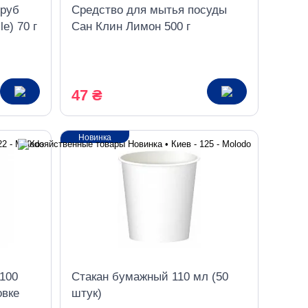
труб
Средство для мытья посуды
e) 70 г
Сан Клин Лимон 500 г
47 ₴
Новинка
 100
Стакан бумажный 110 мл (50
овке
штук)