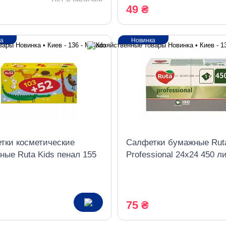
49 ₴
ка
Новинка
тки косметические
Салфетки бумажные Rut
ные Ruta Kids пенал 155
Professional 24х24 450 л
 2 слоя 3 штуки
1шаровая белая
75 ₴