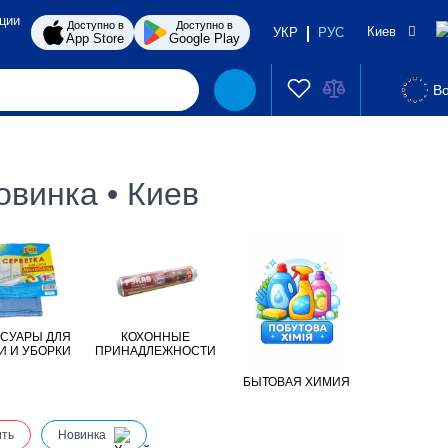
ции
Доступно в
Доступно в
Киев
УКР
РУС
App Store
Google Play
Во
винка • Киев
СУАРЫ ДЛЯ
КОХОННЫЕ
И И УБОРКИ
ПРИНАДЛЕЖНОСТИ
БЫТОВАЯ ХИМИЯ
ить
Новинка