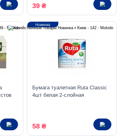
39 ₴
Новинка
a
Бумага туалетная Ruta Classic
истов
4шт белая 2-слойная
58 ₴