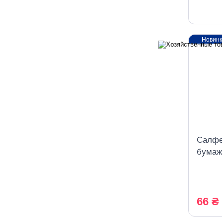
Новин
Салфе
бумаж
листов
66 ₴