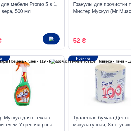
для мебели Pronto 5 в 1,
Гранулы для прочистки 
 вера, 500 мл
Мистер Мускул (Mr Muscl
₴
52 ₴
ка
Новинка
р Мускул для стекла с
Туалетная бумага Десто
лителем Утренняя роса
макулатурная, 8шт. упак