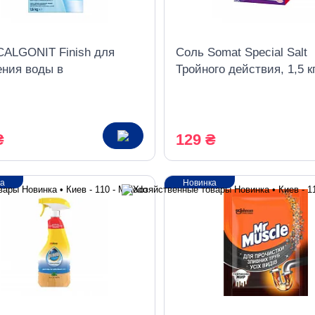
CALGONIT Finish для
Соль Somat Special Salt
ения воды в
Тройного действия, 1,5 к
омоечной машине, 1.5 кг
мытья посуды в посудом
машине
₴
129 ₴
ка
Новинка