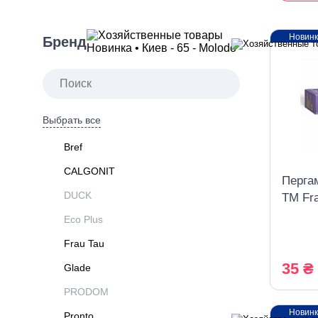
Новин
Бренд
Выбрать все
Bref
CALGONIT
Перга
DUCK
ТМ Fr
Eco Plus
Frau Tau
35 ₴
Glade
PRODOM
Новин
Pronto