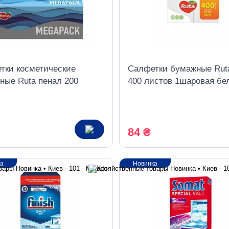
тки косметические
Салфетки бумажные Rut
ные Ruta пенал 200
400 листов 1шаровая бе
 Family Рack
Mega Pack
84 ₴
ка
Новинка