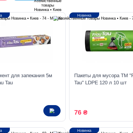
ка
Новинка
мент для запекания 5м
Пакеты для мусора ТМ "
au Tau
Tau" LDPE 120 л 10 шт
76 ₴
ка
Новинка