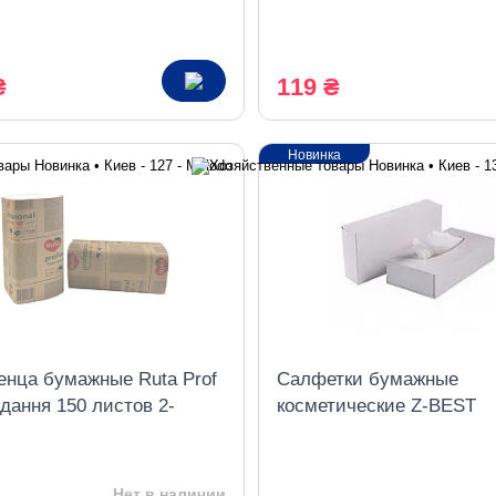
ный) 500 мл
₴
119 ₴
Новинка
енца бумажные Ruta Prof
Салфетки бумажные
дання 150 листов 2-
косметические Z-BEST
ые белые
22,5*19,5см 2 слоя 80шт
картонной упаковке
Нет в наличии