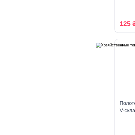
(зеле
125 
Полот
V-скла
слойн