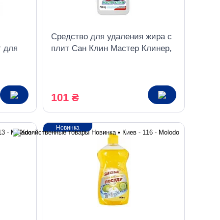
Средство для удаления жира с
г для
плит Сан Клин Мастер Клинер,
оечной
750 г
101 ₴
Новинка