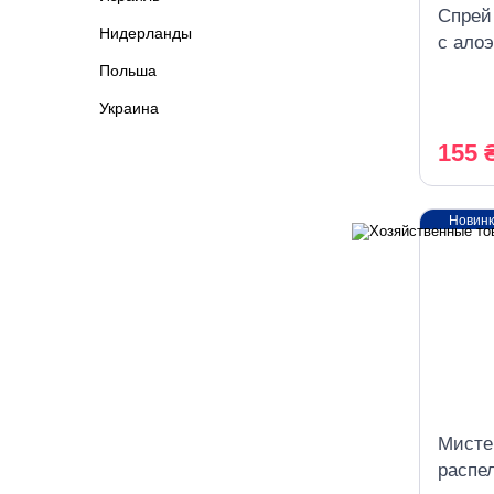
Спрей 
Нидерланды
с алоэ
Польша
Украина
155 
Новин
Мисте
распе