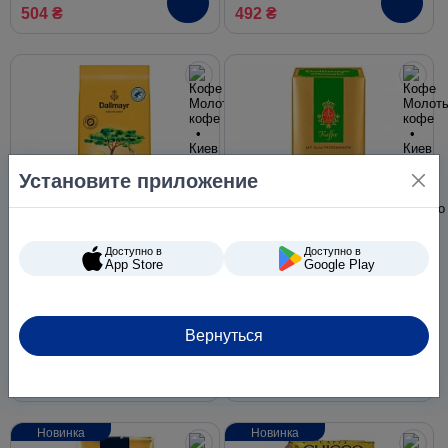
504 ₴
492 ₴
Установите приложение
Кофе молотый Dallmayr
Кофе молотый Dallmayr
Доступно в
Доступно в
App Store
Google Play
Ethiopia 500 г
Classic 500 г
Вернуться
620 ₴
432 ₴
Новинка
Новинка