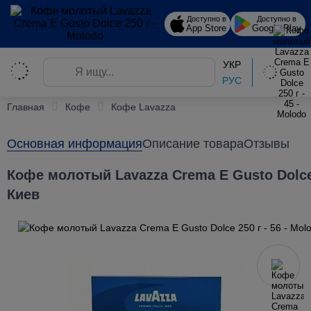
Доступно в
Доступно в
App Store
Google Play
УКР
РУС
Главная
Кофе
Кофе Lavazza
Основная информация
Описание товара
Отзывы
Кофе молотый Lavazza Crema E Gusto Dolce 
Киев