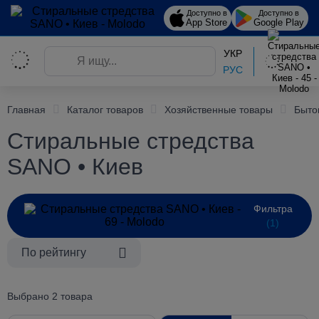
Доступно в
Доступно в
App Store
Google Play
УКР
РУС
Главная
Каталог товаров
Хозяйственные товары
Быто
Стиральные стредства
SANO • Киев
Фильтра
(1)
По рейтингу
Выбрано 2 товара