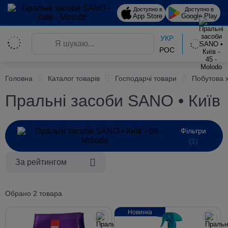
Доступно в
Доступно в
App Store
Google Play
УКР
РОС
Головна
Каталог товарів
Господарчі товари
Побутова 
Пральні засоби SANO • Київ
Фільтри
(1)
За рейтингом
Обрано 2 товара
Новинка