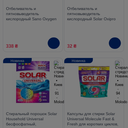
Отбеливатель и
Отбеливатель и
пятновыводитель
пятновыводитель
кислородный Sano Oxygen
кислородный Solar Oxipro
Stain Remover, спрей 750
White без хлора, 200 г
мл
338 ₴
32 ₴
Новинка
Новинка
Стиральный порошок Solar
Капсулы для стирки Solar
Household Universal
Universal Molecule Fast &
бесфосфатный,
Fresh для коротких циклов,