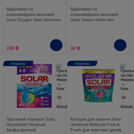
Відбілювач та
Відбілювач та
плямовивідник кисневий
плямовивідник кисневий
Sano Oxygen Stain Remover,
Solar Oxipro White без
спрей 750 мл
хлору, 200 г
338 ₴
32 ₴
Новинка
Новинка
Пральний порошок Solar
Капсули для прання Solar
Household Universal
Universal Molecule Fast &
безфосфатний,
Fresh для коротких циклів,