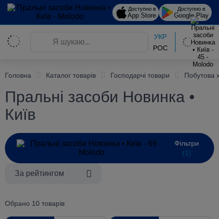
Доступно в
Доступно в
App Store
Google Play
УКР
РОС
Головна
Каталог товарів
Господарчі товари
Побутова 
Пральні засоби Новинка •
Київ
Фільтри
(1)
За рейтингом
Обрано 10 товарів