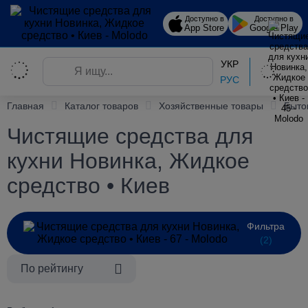
Доступно в
Доступно в
App Store
Google Play
УКР
РУС
Главная
Каталог товаров
Хозяйственные товары
Быто
Чистящие средства для
кухни Новинка, Жидкое
средство • Киев
Фильтра
(2)
По рейтингу