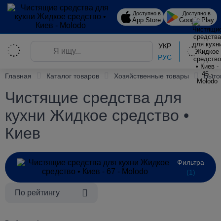
Доступно в
Доступно в
App Store
Google Play
УКР
РУС
Главная
Каталог товаров
Хозяйственные товары
Быто
Чистящие средства для
кухни Жидкое средство •
Киев
Фильтра
(1)
По рейтингу