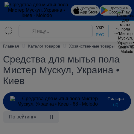
Доступно в
Доступно в
App Store
Google Play
УКР
РУС
Главная
Каталог товаров
Хозяйственные товары
Быто
Средства для мытья пола
Мистер Мускул, Украина •
Киев
Фильтра
(2)
По рейтингу