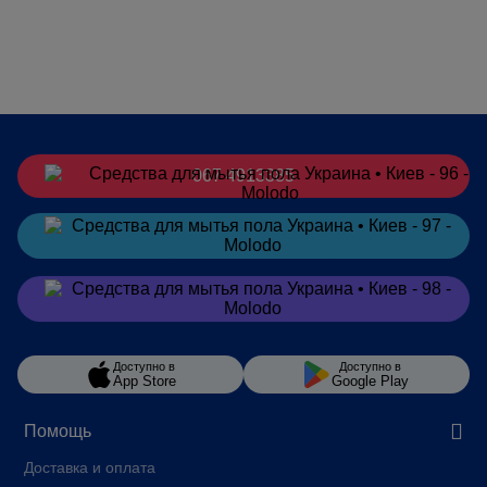
067 4913385
Заказать
в Telegram
Заказать
в Viber
Доступно в
Доступно в
App Store
Google Play
Помощь
Доставка и оплата