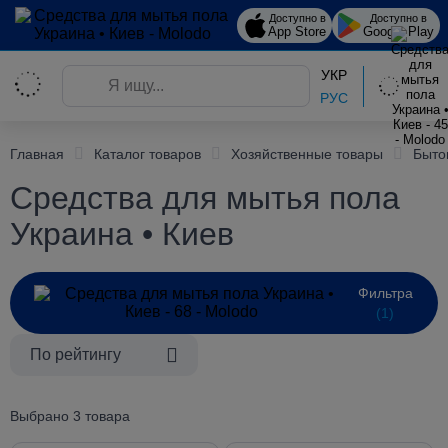
Доступно в
Доступно в
App Store
Google Play
УКР
РУС
Главная
Каталог товаров
Хозяйственные товары
Быто
Средства для мытья пола
Украина • Киев
Фильтра
(1)
По рейтингу
Выбрано 3 товара