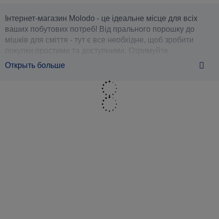
Інтернет-магазин Molodo - це ідеальне місце для всіх
ваших побутових потреб! Від прального порошку до
мішків для сміття - тут є все необхідне, щоб зробити
покупки простими та доступними. Отримуйте
високоякісні товари з доставкою прямо до ваших дверей
Открыть больше
- незалежно від того, де ви знаходитесь: вдома чи на
роботі - щоб ви могли зосередитися на тому, що дійсно
має значення.
Господарські товари для дому та
офісу
У нашому господарському магазині ви знайдете все: від
прибирального обладнання та хімікатів до рішень для
повсякденних проблем. Вибирайте з широкого
асортименту якісних паперових рушників, пакетів,
кухонного приладдя, такого як фольга та пергамент -
навіть одноразовий посуд, якщо у вас незабаром захід