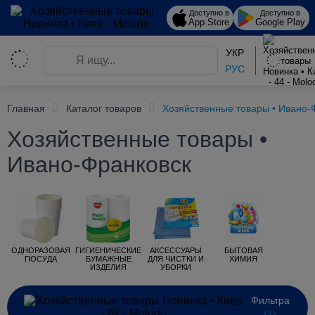
Доступно в
Доступно в
App Store
Google Play
УКР
РУС
Главная
Каталог товаров
Хозяйственные товары • Ивано-
Хозяйственные товары •
Ивано-Франковск
ОДНОРАЗОВАЯ
ГИГИЕНИЧЕСКИЕ
АКСЕССУАРЫ
БЫТОВАЯ
ПОСУДА
БУМАЖНЫЕ
ДЛЯ ЧИСТКИ И
ХИМИЯ
ИЗДЕЛИЯ
УБОРКИ
Фильтра
(1)