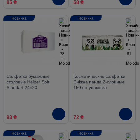
85 ₴
58 ₴
Новинка
Новинка
Салфетки бумажные
Косметические салфетки
столовые Helper Soft
Сніжна панда 2-слойные
Standart 24×20
150 шт упаковка
одношаровые белые 450 шт
93 ₴
72 ₴
Новинка
Новинка