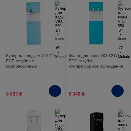
Кулер для воды VIO Х217-
Кулер для воды ViO X217-
FCF голубой с
FCC голубой,
компрессорным
компрессорное охлаждение
охлаждением и
со шкафчиком
холодильником
8 883 ₴
6 348 ₴