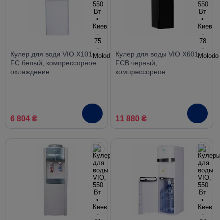
Кулер для води VIO X101-
Кулер для воды VIO X601-
FC белый, компрессорное
FCB черный,
охлаждение
компрессорное
охлаждение, нижняя
загрузка
6 804 ₴
11 880 ₴