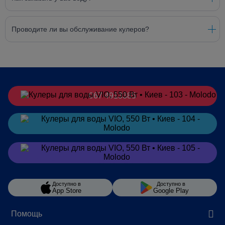
Проводите ли вы обслуживание кулеров?
067 4913385
Заказать
в Telegram
Заказать
в Viber
Доступно в
Доступно в
App Store
Google Play
Помощь