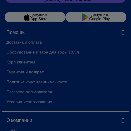
ДИСПЛЕЙ
Кольоровий сенсонрний
Длинна сетевого шнура, м
1,1
Доступно в
Доступно в
App Store
Google Play
КОНТЕЙНЕР ДЛЯ КОФЕВЫХ
20
ОТХОДОВ (ПОРЦИИ)
Помощь
Сила тока, A
10
Доставка и оплата
Мощность, Вт
1450
Оборудование и тара для воды 18,9л
Напряжение, В
230 В ~
Корп клиентам
ОБЪЕМ БУНКЕРА ДЛЯ ВОДЫ, Л
2,4
Гарантия и возврат
PROPERTY_REGULOVANYY_PO_VYSOTI_SHYRYNI_KOMBINOVANYY_DO
78 - 150 / 24 - 50
Политика конфиденциальности
PROPERTY_INDYVIDUALNO_PROGRAMOVANA_TEMPERATURA_MOLOK
10
Согласие пользователя
ОБЪЕМ КОНТЕЙНЕРА ДЛЯ
280
Условия использования
ЗЕРЕН, Г
Страна-производитель
Швейцария
О компании
О нас