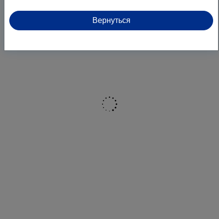
Бренд
JURA
Вернуться
Глубина, см
45
Высота, см
38
Ширина, см
32
Вес, кг
12.3
ЦВЕТ
серебристый
Штрихкод
7610917153480
ДОПОЛНИТЕЛЬНО
Интеллектуальная система
ппредворительного нагрева,
JURA Cockpit с индикатором
статуса обслуживания, Wi-Fi-
соединение с домашней сетью,
Функция Лунго одним нажатием
на кнопку/ One-Touch Lungo,
Функция одним нажатием кнопки
One-Touch, Процесс импульсной
экстракции (P.E.P.®), 3D-
технология заваривания кофе,