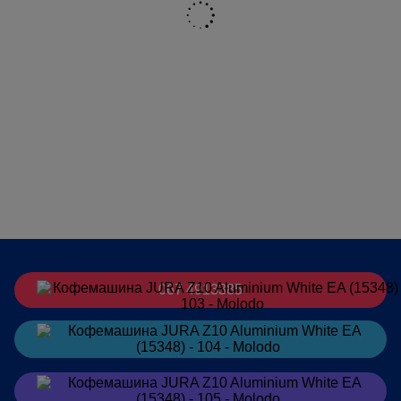
ПЕРЕМЕННЫЙ ДОЗАТОР
CX3
МОЛОКА
СИСТЕМА ПОДАЧИ ЖИДКОСТИ
1
ВМЕСТИМОСТЬ ЗАВАРОЧНОГО
5-16
БЛОКА, Г
КОФЕМОЛКА
Электронно-регулируемая
кофемолка с распознаванием
продукта (P.R.G.)
ВЫСОКОМОЩНЫЙ НАСОС, 15
1
БАР
ПЕРЕМЕННЫЙ ФИЛЬТР
CLARIS Smart+
PROPERTY_INDYVIDUALNO_PROGRAMOVANA_TEMPERATURA_ZAVARY
3 Уровня
067 4913385
ИНДИВИДУАЛЬНО
10 Уровней
ПРОГРАММИРУЕМАЯ
Заказать
в Telegram
СТЕПЕНЬ КРЕПОСТИ КОФЕ
PROPERTY_INDYVIDUALNO_PROGRAMOVANA_TEMPERATURA_GARYAC
3 Уровня
Заказать
в Viber