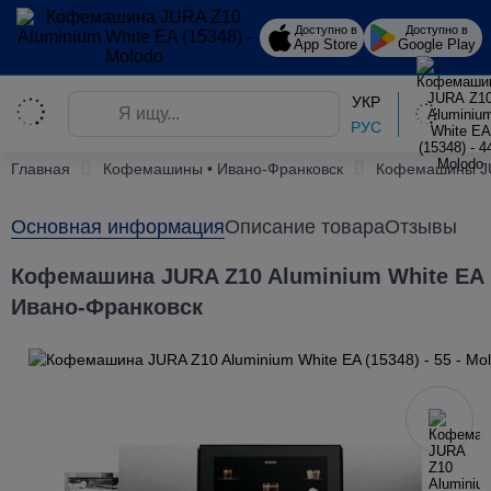
Доступно в
Доступно в
App Store
Google Play
УКР
РУС
Главная
Кофемашины • Ивано-Франковск
Кофемашины J
Основная информация
Описание товара
Отзывы
Кофемашина JURA Z10 Aluminium White EA (
Ивано-Франковск