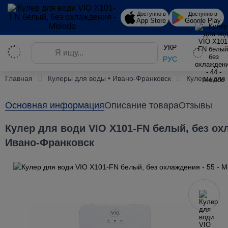
Доступно в
Доступно в
App Store
Google Play
УКР
РУС
Главная
Кулеры для воды • Ивано-Франковск
Кулеры для
Основная информация
Описание товара
Отзывы
Кулер для води VIO X101-FN белый, без ох
Ивано-Франковск