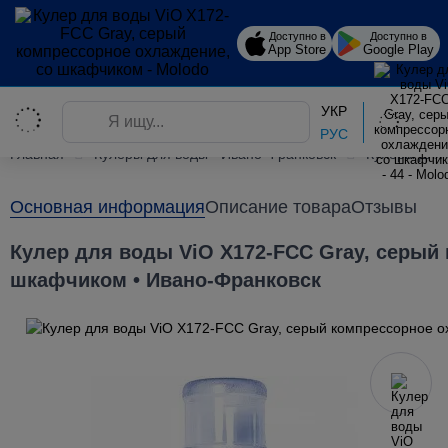
Доступно в
Доступно в
App Store
Google Play
УКР
РУС
Главная
Кулеры для воды • Ивано-Франковск
Кулеры для
Основная информация
Описание товара
Отзывы
Кулер для воды ViO X172-FCC Gray, серый
шкафчиком • Ивано-Франковск