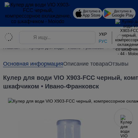
Доступно в
Доступно в
App Store
Google Play
УКР
РУС
Главная
Кулеры для воды • Ивано-Франковск
Кулеры для
Основная информация
Описание товара
Отзывы
Кулер для води VIO X903-FCC черный, ком
шкафчиком • Ивано-Франковск