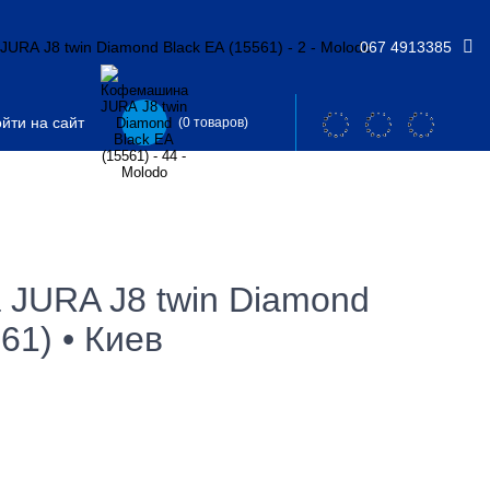
067 4913385
йти на сайт
(0 товаров)
JURA J8 twin Diamond
61) • Киев