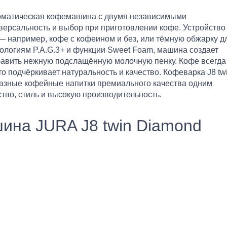
оматическая кофемашина с двумя независимыми
рсальность и выбор при приготовлении кофе. Устройство
— например, кофе с кофеином и без, или тёмную обжарку д
нологиям P.A.G.3+ и функции Sweet Foam, машина создает
авить нежную подслащённую молочную пенку. Кофе всегда
что подчёркивает натуральность и качество. Кофеварка J8 tw
бразные кофейные напитки премиального качества одним
ство, стиль и высокую производительность.
ина JURA J8 twin Diamond
J