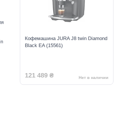
ля
Кофемашина JURA J8 twin Diamond
in
Black EA (15561)
121 489 ₴
Нет в наличии
URA
44.6
36