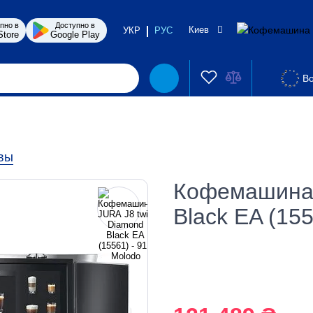
пно в
Доступно в
Киев
УКР
РУС
Store
Google Play
Во
вы
Кофемашина 
Black EA (155