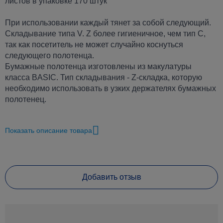
листов в упаковке 170 штук
При использовании каждый тянет за собой следующий.
Складывание типа V. Z более гигиеничное, чем тип C,
так как посетитель не может случайно коснуться
следующего полотенца.
Бумажные полотенца изготовлены из макулатуры
класса BASIC. Тип складывания - Z-складка, которую
необходимо использовать в узких держателях бумажных
полотенец.
Характеристики Полотенце бумажное Z-Z
Показать описание товара
скл.Кохавинка зеленое, 170 шт
Бренд
Кохавинка
Добавить отзыв
Разновидность товара
Полотенца бумажные
Количество рулонов / упаковок
1
Количество шаров
1