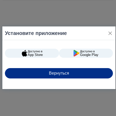
Количество листов / отрывов
170
Тип сожения
V-сложение
Тип расфасовки
в листах
Страна-производитель
Украина
Установите приложение
Доступно в
Доступно в
App Store
Google Play
Вернуться