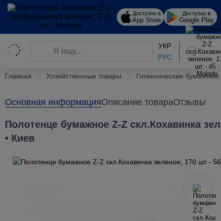
Доступно в
Доступно в
App Store
Google Play
УКР
РУС
Главная
Хозяйственные товары
Гигиенические бумажные
Основная информация
Описание товара
Отзывы
Полотенце бумажное Z-Z скл.Кохавинка зел
• Киев