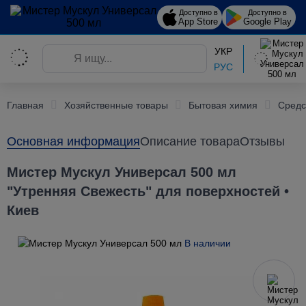
Доступно в
Доступно в
App Store
Google Play
УКР
РУС
Главная
Хозяйственные товары
Бытовая химия
Средс
Основная информация
Описание товара
Отзывы
Мистер Мускул Универсал 500 мл
"Утренняя Свежесть" для поверхностей •
Киев
В наличии