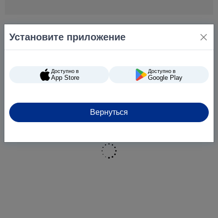
Объем (литры)
500 мл
Назначение средства
Для пола
Установите приложение
Тип средства
Жидкое средство
Страна-производитель
Украина
Доступно в
Доступно в
App Store
Google Play
Вернуться