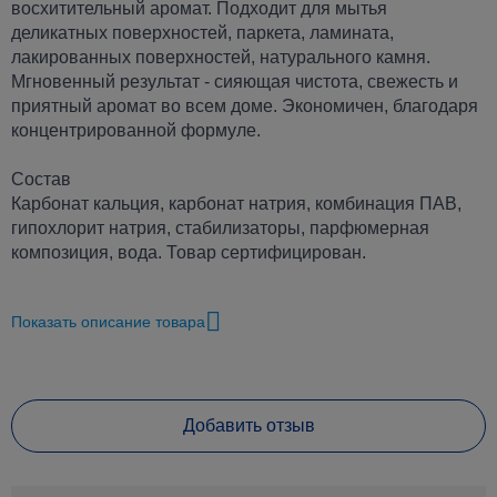
восхитительный аромат. Подходит для мытья
деликатных поверхностей, паркета, ламината,
лакированных поверхностей, натурального камня.
Мгновенный результат - сияющая чистота, свежесть и
приятный аромат во всем доме. Экономичен, благодаря
концентрированной формуле.
Состав
Карбонат кальция, карбонат натрия, комбинация ПАВ,
гипохлорит натрия, стабилизаторы, парфюмерная
композиция, вода. Товар сертифицирован.
Показать описание товара
Характеристики Мистер Мускул Универсал 500 мл
"Утренняя Свежесть" для поверхностей
Бренд
Мистер Мускул
Добавить отзыв
Штрихкод
4823002004557
Разновидность товара
Средства для мытья полов