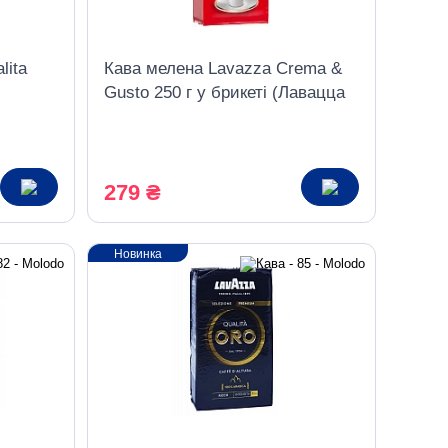
lita
Кава мелена Lavazza Crema &
Gusto 250 г у брикеті (Лавацца
Крема Густо)
279 ₴
Новинка