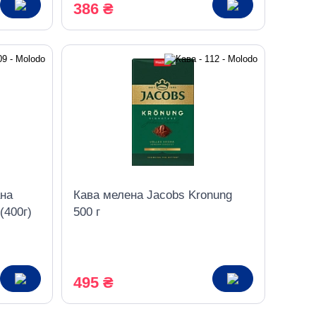
386 ₴
ана
Кава мелена Jacobs Kronung
(400г)
500 г
495 ₴