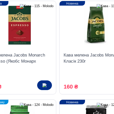
ка
Новинка
мелена Jacobs Monarch
Кава мелена Jacobs Mon
sso (Якобс Монарх
Класік 230г
со) темне обсмаження
(пакет)
₴
160 ₴
ажу
Новинка