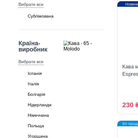
Вибрати все
Новин
Сублімована
Країна-
виробник
Вибрати все
Кава 
Іспанія
Espre
Еспре
Італія
230 г 
Болгарія
230 
Нідерланди
Німеччина
Хіт прод
Польща
Угорщина