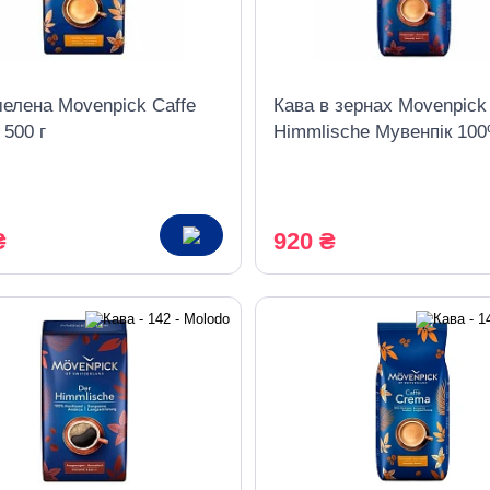
мелена Movenpick Caffe
Кава в зернах Movenpick
500 г
Himmlische Мувенпік 10
арабіка 1 кг
₴
920 ₴