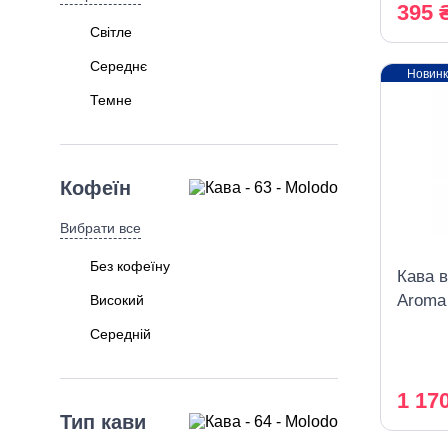
395 
Світле
Середнє
Новин
Темне
Кофеїн
Вибрати все
Без кофеїну
Кава в
Aroma
Високий
Арома
Середній
1 17
Тип кави