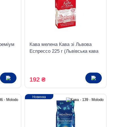
реміум
Кава мелена Кава зі Львова
Еспрессо 225 г (Львівська кава
еспресо)
192 ₴
Новинка