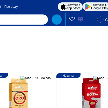
Доступно в
Доступно в
ї
Про воду
App Store
Google Pla
Ув
ка
Новинка