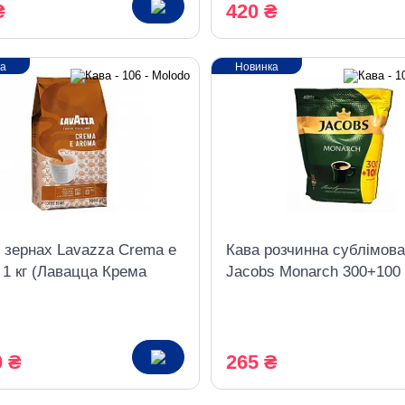
₴
420 ₴
ка
Новинка
 зернах Lavazza Crema e
Кава розчинна сублімов
 1 кг (Лавацца Крема
Jacobs Monarch 300+100 
)
в м'якій упаковці
0 ₴
265 ₴