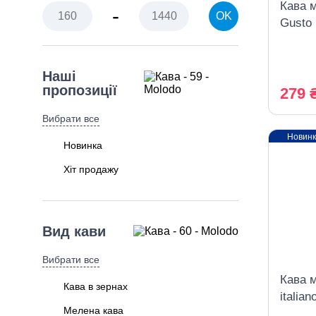
Кава 
-
OK
Gusto 
Кава зi Львова
Чорна Карта
Наші
пропозиції
279 
Вибрати все
Новин
Новинка
Хіт продажу
Вид кави
Вибрати все
Кава 
Кава в зернах
italian
Мелена кава