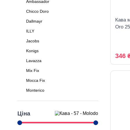
Ambassador
Chicco Doro
Кава м
Dallmayr
Oro 25
ILLY
Jacobs
Konigs
346 
Lavazza
Mix Fix
Mocca Fix
Monterico
Movenpick
Nesquik
Ціна
Pellini
Tchibo