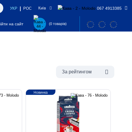
Київ
067 4913385
УКР
РОС
y
ійти на сайт
(0 товарів)
За рейтингом
Новинка