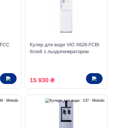
-FCC
Кулер для води ViO X628-FCBI
білий з льодогенератором
компресорний нижнє
завантаження
15 930 ₴