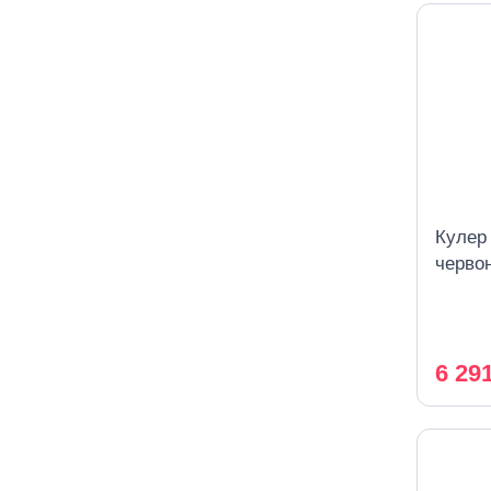
Кулер
черво
охоло
6 29