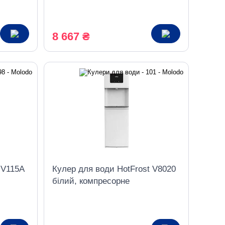
8 667 ₴
 V115A
Кулер для води HotFrost V8020
білий, компресорне
охолодження