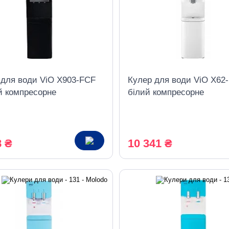
 для води ViO X903-FCF
Кулер для води ViO X62
й компресорне
білий компресорне
дження, з холодильником
охолодження верхнє
завантаження з шафкою
8 ₴
10 341 ₴