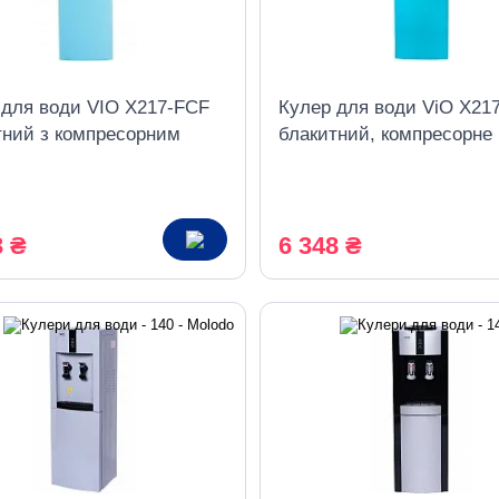
 для води VIO Х217-FCF
Кулер для води ViO X21
тний з компресорним
блакитний, компресорне
дженням і холодильником
охолодження з шафкою
3 ₴
6 348 ₴