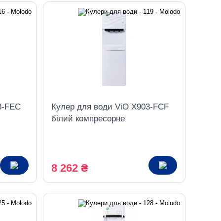
3-FEC
Кулер для води ViO X903-FCF
білий компресорне
охолодження, з холодильником
8 262 ₴