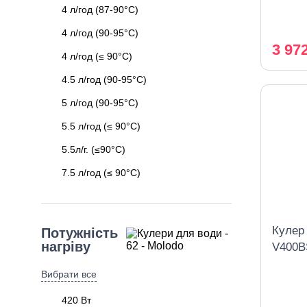
4 л/год (87-90°C)
4 л/год (90-95°C)
3 97
4 л/год (≤ 90°C)
4.5 л/год (90-95°C)
5 л/год (90-95°C)
5.5 л/год (≤ 90°C)
5.5л/г. (≤90°C)
7.5 л/год (≤ 90°C)
Кулер 
Потужність
нагріву
V400BS
шафко
Вибрати все
компр
420 Вт