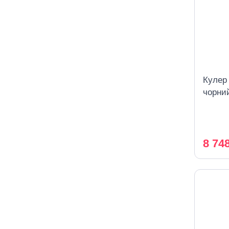
Кулер
чорни
охоло
8 74