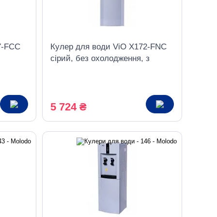
7-FCC
Кулер для води ViO X172-FNC
сірий, без охолодження, з
шафкою
5 724 ₴