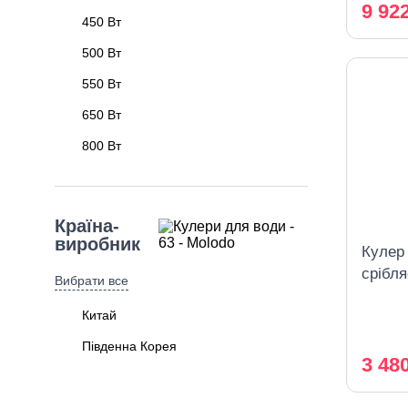
9 92
450 Вт
500 Вт
550 Вт
650 Вт
800 Вт
Країна-
виробник
Кулер
срібл
Вибрати все
Китай
Південна Корея
3 48