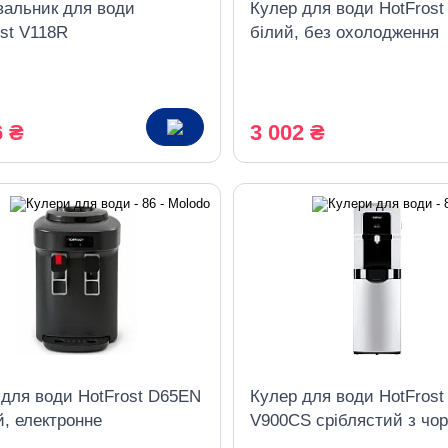
вальник для води
Кулер для води HotFrost
st V118R
білий, без охолодження
6 ₴
3 002 ₴
 для води HotFrost D65EN
Кулер для води HotFrost
, електронне
V900CS сріблястий з чор
дження
шафкою, компресорне