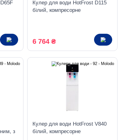
 D65F
Кулер для води HotFrost D115
білий, компресорне
охолодження
6 764 ₴
Кулер для води HotFrost V840
ним, з
білий, компресорне
охолодження