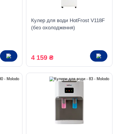
Кулер для води HotFrost V118F
(без охолодження)
4 159 ₴