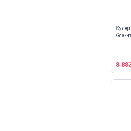
Кулер
блаки
охоло
8 88