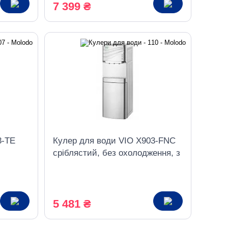
7 399 ₴
3-TE
Кулер для води VIO X903-FNC
сріблястий, без охолодження, з
шафкою
5 481 ₴