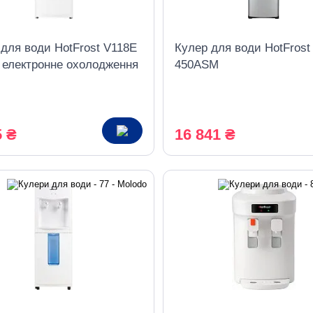
 для води HotFrost V118E
Кулер для води HotFrost
, електронне охолодження
450ASM
5 ₴
16 841 ₴