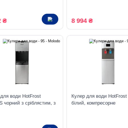
охолодження
2 ₴
8 994 ₴
для води HotFrost
Кулер для води HotFrost
 чорний з сріблястим, з
білий, компресорне
ю-холодильником,
охолодження
есорне охолодження