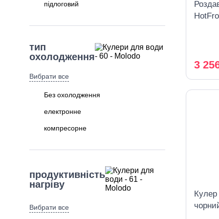
Розда
підлоговий
HotFro
тип
охолодження
3 25
Вибрати все
Без охолодження
електронне
компресорне
продуктивність
нагріву
Кулер
чорний
Вибрати все
охоло