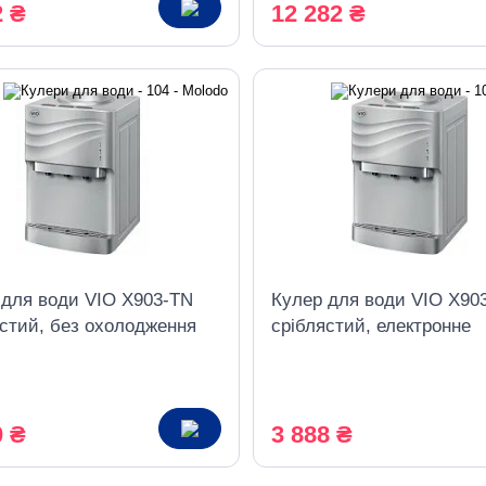
2 ₴
12 282 ₴
 для води VIO X903-TN
Кулер для води VIO X90
ястий, без охолодження
сріблястий, електронне
охолодження
0 ₴
3 888 ₴