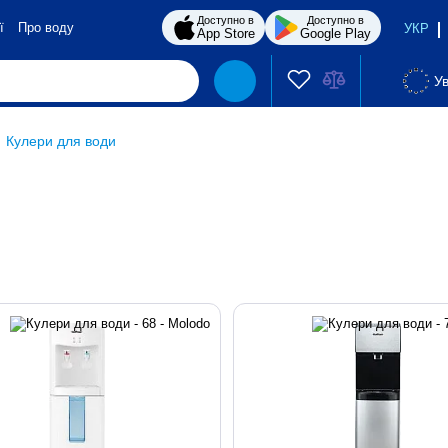
Доступно в
Доступно в
ї
Про воду
УКР
App Store
Google Play
Ув
Кулери для води