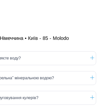
ляєте воду?
ерельна" мінеральною водою?
луговування кулерів?