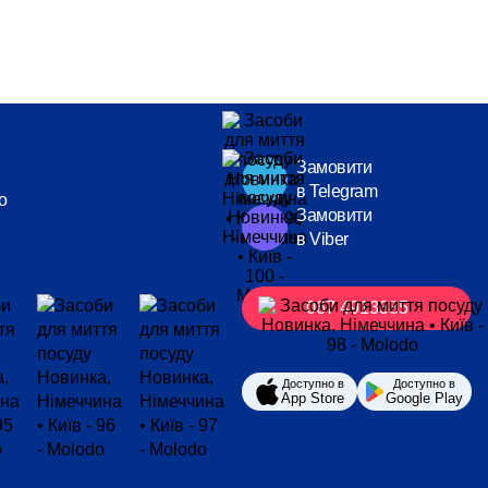
Замовити
в Telegram
o
Замовити
в Viber
067 4913385
Доступно в
Доступно в
App Store
Google Play