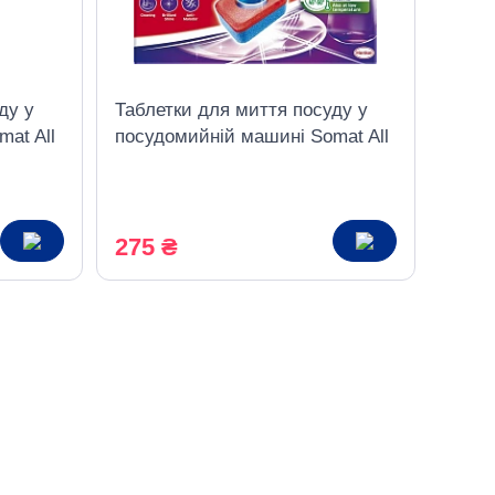
ду у
Таблетки для миття посуду у
at All
посудомийній машині Somat All
in 1 24 таблетки
275 ₴