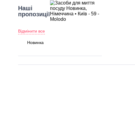
Наші
пропозиції
Відмінити все
Новинка
Різновид
товару
Вибрати все
Засоби для миття посуду
Кількість