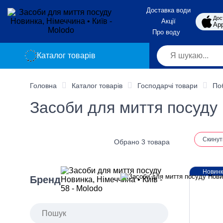
Доставка води
Дос
Акції
App
Про воду
Каталог товарів
Головна
Каталог товарів
Господарчі товари
По
Засоби для миття посуду 
Скинут
Обрано 3 товара
Новин
Бренд