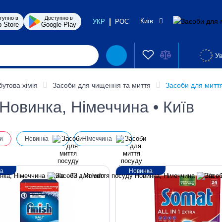
тупно в
Доступно в
Київ
УКР
РОС
 Store
Google Play
Ув
бутова хімія
Засоби для чищення та миття
Засоби для митт
Новинка, Німеччина • Київ
и
Новинка
Німеччина
ка
Новинка