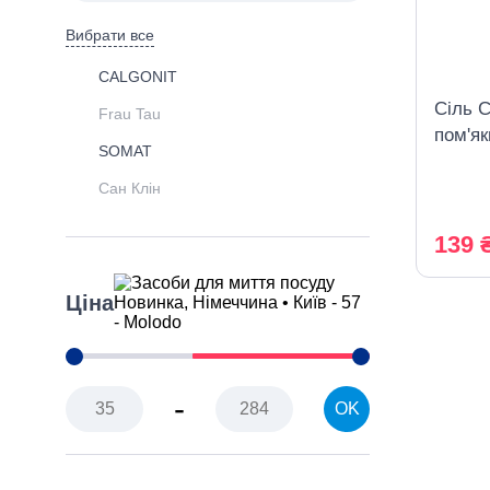
Вибрати все
CALGONIT
Сіль 
Frau Tau
пом'я
SOMAT
посудо
Сан Клін
139 
Ціна
-
OK