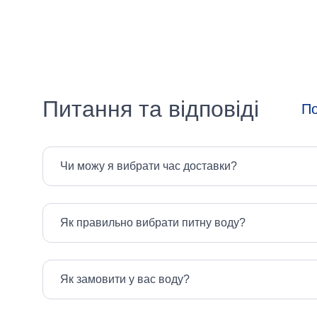
засобу
Вибрати все
Гель
Сіль
Питання та відповіді
По
Таблетки
Чи можу я вибрати час доставки?
Країна-
виробник
Як правильно вибрати питну воду?
Вибрати все
Німеччина
Як замовити у вас воду?
Польща
Україна