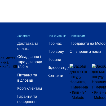
Допомога
Про компанію
Партнерам
Доставка та
Про нас
Продавати на Molod
оплата
Про воду
Співпраця з нами
Обладнання і
Новини
тара для води
18,9 л
Відеоогляди
Питання та
Контакти
відповіді
Корп клієнтам
Гарантія та
повернення