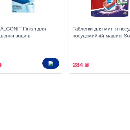
CALGONIT Finish для
Таблетки для миття посу
кшення води в
посудомийній машині Som
мийній машині, 1.5 кг
in 1 Extra 24 таблетки
₴
284 ₴