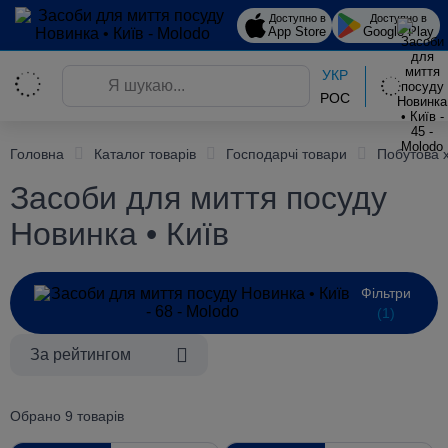
Доступно в
Доступно в
App Store
Google Play
УКР
РОС
Головна
Каталог товарів
Господарчі товари
Побутова 
Засоби для миття посуду
Новинка • Київ
Фільтри
(1)
За рейтингом
Обрано 9 товарів