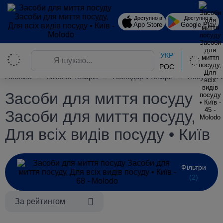
Доступно в
Доступно в
App Store
Google Play
УКР
РОС
Головна
Каталог товарів
Господарчі товари
Побутова 
Засоби для миття посуду
Засоби для миття посуду,
Для всіх видів посуду • Київ
Фільтри
(2)
За рейтингом