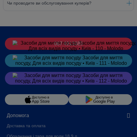
Чи проводите ви обслуговування кулерів?
067 4913385
Замовити
в Telegram
Замовити
в Viber
Доступно в
Доступно в
App Store
Google Play
Допомога
Доставка та оплата
Обладнання і тара для води 18,9 л