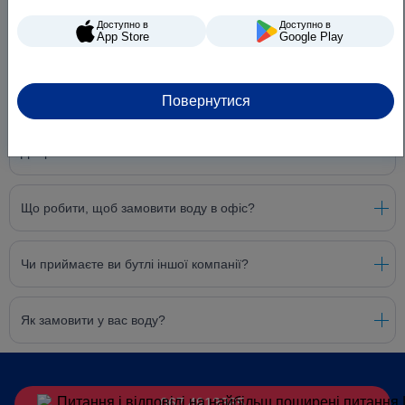
Чи можу я вибрати час доставки?
Доступно в
Доступно в
App Store
Google Play
Як швидко ви доставляєте воду?
Повернутися
Ви є офіційними партнерами води «Карпатська
Джерельна»?
Що робити, щоб замовити воду в офіс?
Чи приймаєте ви бутлі іншої компанії?
Як замовити у вас воду?
067 4913385