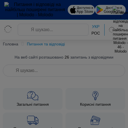
Доступно в
Доступно в
App Store
Google Play
УКР
РОС
Головна
Питання та відповіді
На веб сайті розташовано
26
запитань з відповідями
Загальні питання
Корисні питання