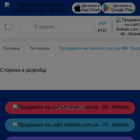
Доступно в
Доступно в
App Store
Google Play
УКР
РОС
Головна
Патнерам
Продавати на molodo.com.ua #$# Прод
Сторінка в розробці
067 4913385
Замовити
в Telegram