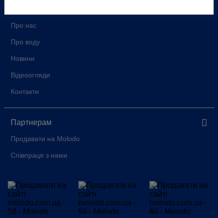
Про компанію
Про нас
Про воду
Новини
Відеоогляди
Контакти
Партнерам
Продавати на Molodo
Співпраця з нами