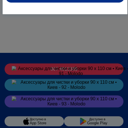
067 4913385
Заказать
в Telegram
Заказать
в Viber
Доступно в
Доступно в
App Store
Google Play