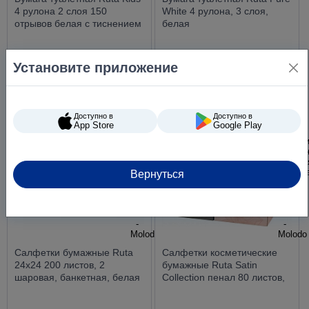
4 рулона 2 слоя 150
White 4 рулона, 3 слоя,
отрывов белая с тиснением
белая
Установите приложение
66 ₴
104 ₴
Доступно в
Доступно в
Новинка
App Store
Google Play
Вернуться
Салфетки бумажные Ruta
Салфетки косметические
24х24 200 листов, 2
бумажные Ruta Satin
шаровая, банкетная, белая
Collection пенал 80 листов,
2 слоя