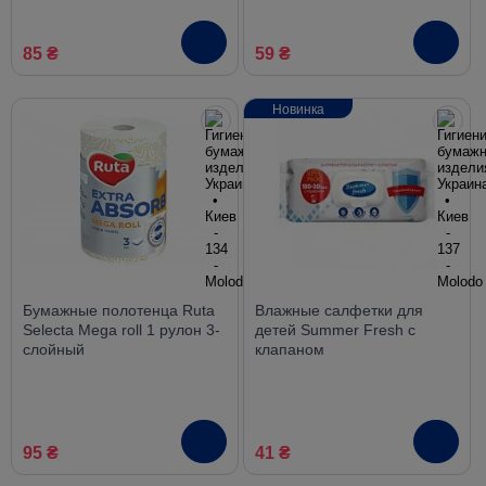
85 ₴
59 ₴
Новинка
Бумажные полотенца Ruta
Влажные салфетки для
Selecta Mega roll 1 рулон 3-
детей Summer Fresh с
слойный
клапаном
антибактериальные без
спирта 120 шт
95 ₴
41 ₴