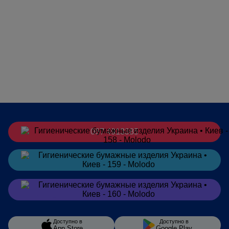
067 4913385
Заказать
в Telegram
Заказать
в Viber
Доступно в
Доступно в
App Store
Google Play