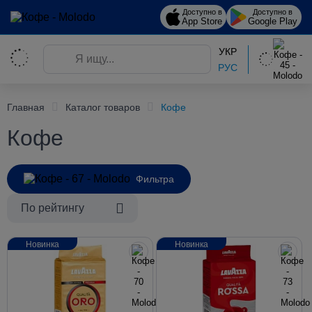
Доступно в
Доступно в
App Store
Google Play
УКР
РУС
Главная
Каталог товаров
Кофе
Кофе
Фильтра
По рейтингу
Новинка
Новинка