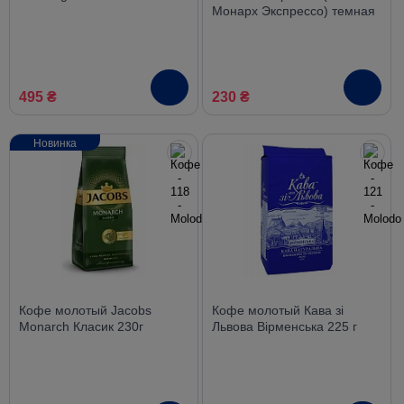
Монарх Экспрессо) темная
обжарка 230 г (пакет)
495 ₴
230 ₴
Новинка
Кофе молотый Jacobs
Кофе молотый Кава зі
Monarch Класик 230г
Львова Вірменська 225 г