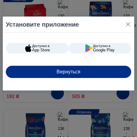
Установите приложение
Доступно в
Доступно в
App Store
Google Play
Кофе молотый Кава зі
Кофе молотый Movenpick
Львова Эспрессо 225 г
Caffe Crema 500 г
(Львовский кофе эспрессо)
Вернуться
192 ₴
505 ₴
Новинка