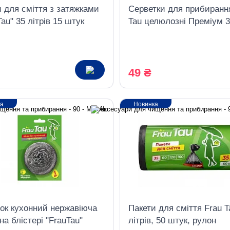
 для сміття з затяжками
Серветки для прибиранн
Tau" 35 літрів 15 штук
Tau целюлозні Преміум 3
49 ₴
ка
Новинка
ок кухонний нержавіюча
Пакети для сміття Frau T
на блістері "FrauTau"
літрів, 50 штук, рулон