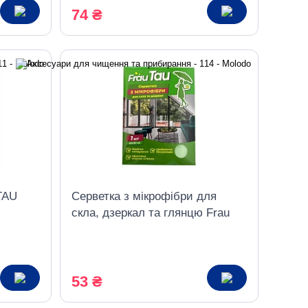
74 ₴
TAU
Серветка з мікрофібри для
скла, дзеркал та глянцю Frau
Tau, 1 шт.
53 ₴