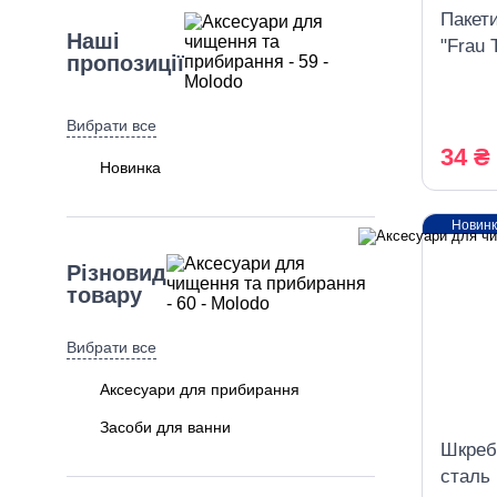
Пакети
Наші
"Frau 
пропозиції
Вибрати все
34 ₴
Новинка
Новин
Різновид
товару
Вибрати все
Аксесуари для прибирання
Засоби для ванни
Шкреб
сталь 