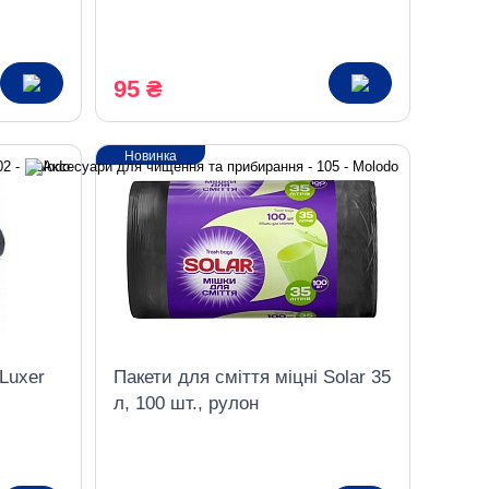
15,5х15,5 см, 10 шт. в упаковці
95 ₴
Новинка
 Luxer
Пакети для сміття міцні Solar 35
л, 100 шт., рулон