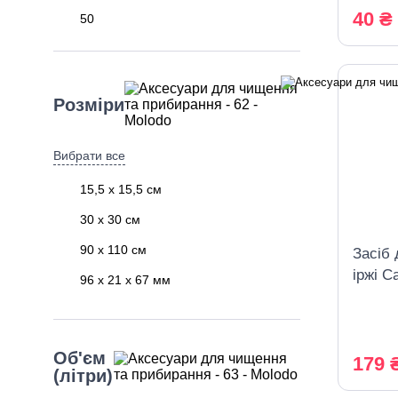
40 ₴
50
6
Розміри
Вибрати все
15,5 х 15,5 см
30 х 30 см
90 х 110 см
Засіб 
іржі С
96 х 21 х 67 мм
мульт
розпи
Об'єм
179 
(літри)