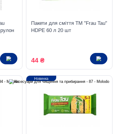
au
Пакети для сміття ТМ "Frau Tau"
 рулон
HDPE 60 л 20 шт
44 ₴
Новинка