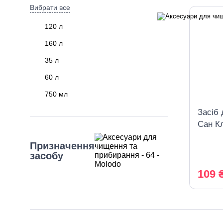
Вибрати все
120 л
160 л
35 л
60 л
750 мл
Засіб 
Сан К
розпи
Призначення
засобу
109 
Вибрати все
Для кахелю, керамічної плитки