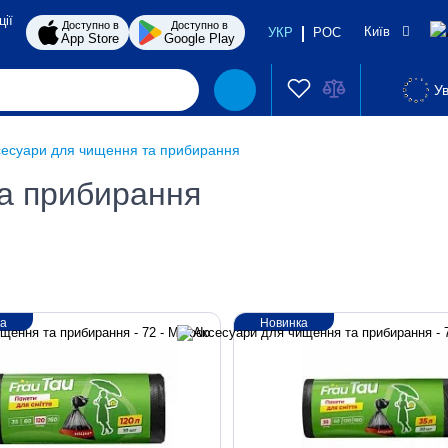
ції
Доступно в
Доступно в
Київ
УКР
РОС
App Store
Google Play
Ув
сесуари для чищення та прибирання
а прибирання
ка
Новинка