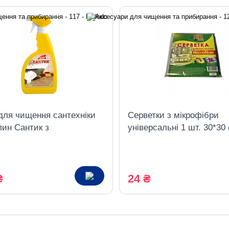
для чищення сантехніки
Серветки з мікрофібри
лин Сантик з
універсальні 1 шт. 30*30
лювачем 750 мл
Eco Plus
₴
24 ₴