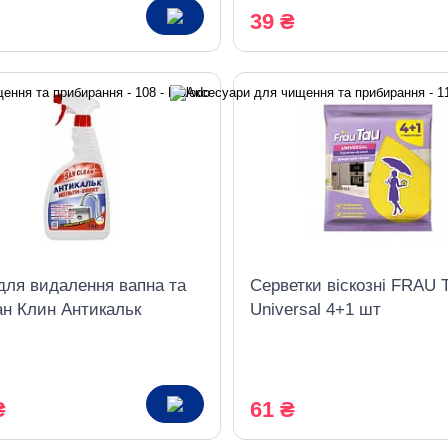
39 ₴
для видалення вапна та
Серветки віскозні FRAU 
ан Клин Антикальк
Universal 4+1 шт
ифункціональний з
лювачем 750 мл
₴
61 ₴