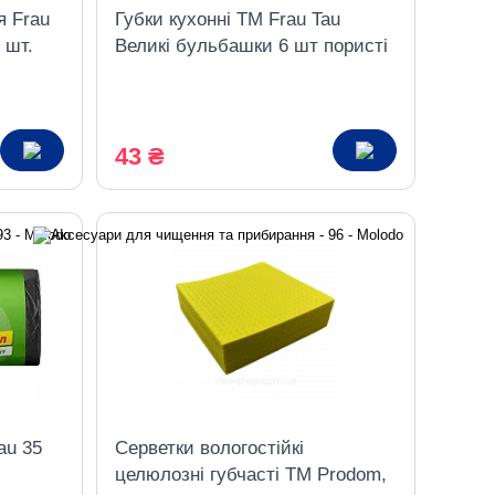
я Frau
Губки кухонні TM Frau Tau
 шт.
Великі бульбашки 6 шт пористі
43 ₴
au 35
Серветки вологостійкі
целюлозні губчасті ТМ Prodom,