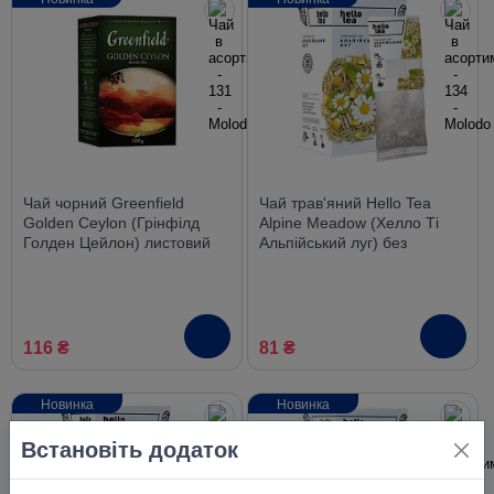
Чай чорний Greenfield
Чай трав'яний Hello Tea
Golden Ceylon (Грінфілд
Alpine Meadow (Хелло Ті
Голден Цейлон) листовий
Альпійський луг) без
100 г
кофеїну в пакетиках, 20 шт
116 ₴
81 ₴
Новинка
Новинка
Встановіть додаток