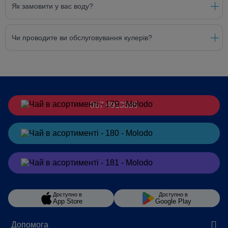
Як замовити у вас воду?
Чи проводите ви обслуговування кулерів?
067 4913385
Замовити
в Telegram
Замовити
в Viber
Доступно в
Доступно в
App Store
Google Play
Допомога