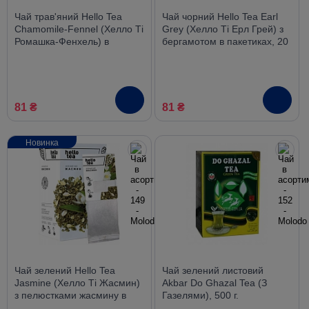
Чай трав'яний Hello Tea
Чай чорний Hello Tea Earl
Chamomile-Fennel (Хелло Ті
Grey (Хелло Ті Ерл Грей) з
Ромашка-Фенхель) в
бергамотом в пакетиках, 20
пакетиках 20шт
шт
81 ₴
81 ₴
Новинка
Чай зелений Hello Tea
Чай зелений листовий
Jasmine (Хелло Ті Жасмин)
Akbar Do Ghazal Tea (З
з пелюстками жасмину в
Газелями), 500 г.
пакетиках 20шт