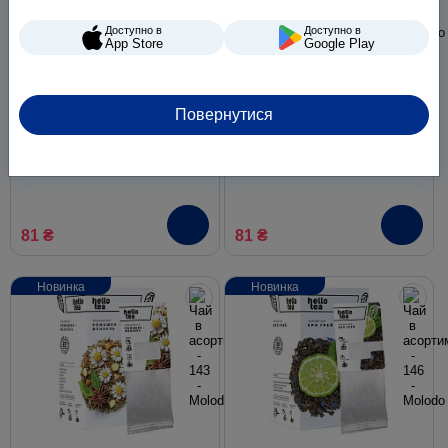
Доступно в
Доступно в
App Store
Google Play
Чай зелений Hello Tea
Чай чорний пряний Hello
Повернутися
Green Mint (Хелло Ті
Tea Masala (Хелло Ті
Зелена М'ята) з м'ятою та
Масала) зі спеціями в
цитрусом в пакетиках, 20 шт
пакетиках, 20 шт
81 ₴
81 ₴
Новинка
Новинка