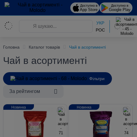
Доступно в
Доступно в
App Store
Google Play
УКР
РОС
Головна
Каталог товарів
Чай в асортименті
Чай в асортименті
Фільтри
За рейтингом
Новинка
Новинка