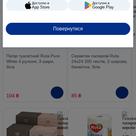
Доступно в
Доступно в
App Store
Google Play
Повернутися
Папір туалетний Ruta Pure
Серветки паперові Ruta
White 4 рулони, 3 шари,
24х24 200 листів, 2-шарова,
біла
банкетна, біла
104 ₴
85 ₴