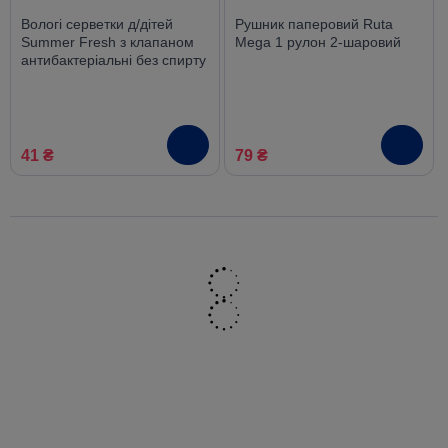
Вологі серветки д/дітей
Рушник паперовий Ruta
Summer Fresh з клапаном
Mega 1 рулон 2-шаровий
антибактеріальні без спирту
120 шт
41 ₴
79 ₴