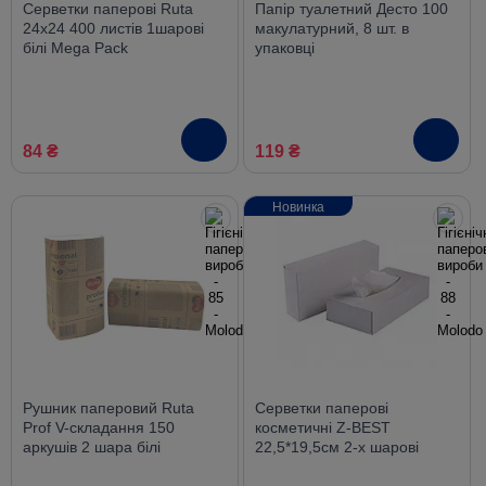
Серветки паперові Ruta
Папір туалетний Десто 100
24х24 400 листів 1шарові
макулатурний, 8 шт. в
білі Mega Pack
упаковці
84 ₴
119 ₴
Новинка
Рушник паперовий Ruta
Серветки паперові
Prof V-складання 150
косметичні Z-BEST
аркушів 2 шара білі
22,5*19,5см 2-х шарові
80шт у картонній упаковці