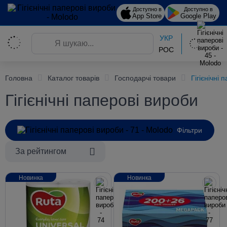
Доступно в
Доступно в
App Store
Google Play
УКР
РОС
Головна
Каталог товарів
Господарчі товари
Гігієнічні
Гігієнічні паперові вироби
Фільтри
За рейтингом
Новинка
Новинка