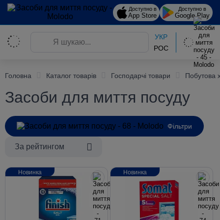
Доступно в
Доступно в
App Store
Google Play
УКР
РОС
Головна
Каталог товарів
Господарчі товари
Побутова 
Засоби для миття посуду
Фільтри
За рейтингом
Новинка
Новинка