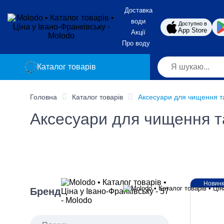
Доставка
води
Доступно в
App Store
Акції
Про воду
Каталог товарів
Головна
Каталог товарів
Аксесуари для чищення та
Аксесуари для чищення та
Новин
Бренд