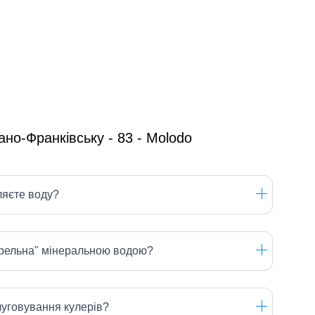
ляєте воду?
ерельна" мінеральною водою?
луговування кулерів?