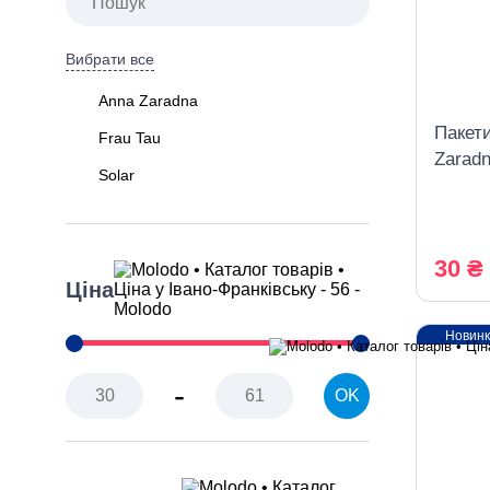
Вибрати все
Anna Zaradna
Пакети
Frau Tau
Zaradn
Solar
30 ₴
Ціна
Новин
-
OK