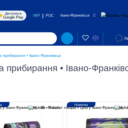
Доступно в
Івано-Франківськ
УКР
РОС
Google Play
Ув
 прибирання • Івано-Франківськ
 прибирання • Івано-Франків
ка
Новинка