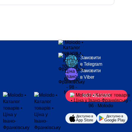
Замовити
в Telegram
Замовити
в Viber
067 4913385
Доступно в
Доступно в
App Store
Google Play