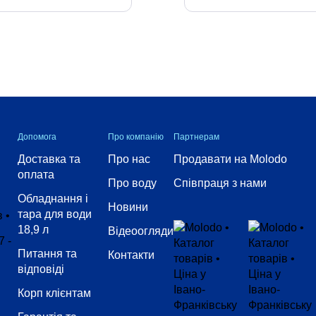
Допомога
Про компанію
Партнерам
Доставка та
Про нас
Продавати на Molodo
оплата
Про воду
Співпраця з нами
Обладнання і
Новини
тара для води
18,9 л
Відеоогляди
Питання та
Контакти
відповіді
Корп клієнтам