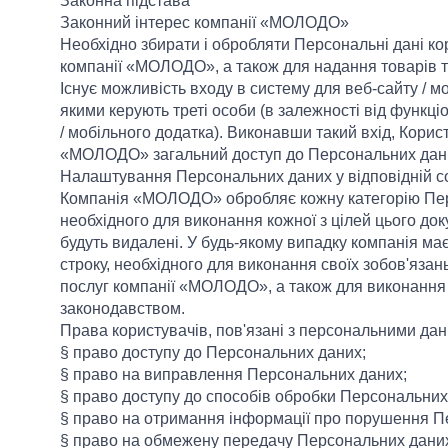
Законна підстава
Законний інтерес компанії «МОЛОДО»
Необхідно збирати і обробляти Персональні дані ко
компанії «МОЛОДО», а також для надання товарів 
Існує можливість входу в систему для веб-сайту / м
якими керують треті особи (в залежності від функці
/ мобільного додатка). Виконавши такий вхід, Корис
«МОЛОДО» загальний доступ до Персональних даних
Налаштування Персональних даних у відповідній со
Компанія «МОЛОДО» обробляє кожну категорію Пер
необхідного для виконання кожної з цілей цього док
будуть видалені. У будь-якому випадку компанія ма
строку, необхідного для виконання своїх зобов'язан
послуг компанії «МОЛОДО», а також для виконання
законодавством.
Права користувачів, пов'язані з персональними да
§ право доступу до Персональних даних;
§ право на виправлення Персональних даних;
§ право доступу до способів обробки Персональних
§ право на отримання інформації про порушення П
§ право на обмежену передачу Персональних даних