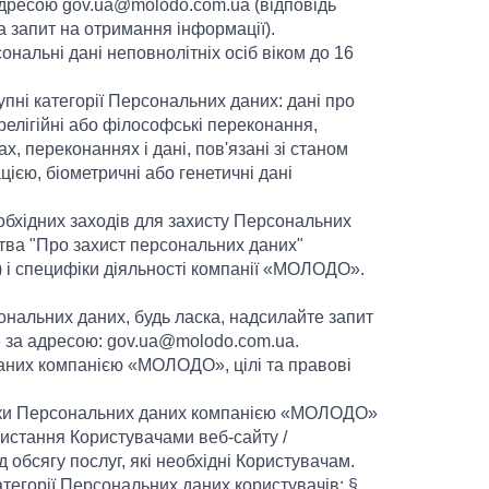
дресою gov.ua@molodo.com.ua (відповідь
 запит на отримання інформації).
альні дані неповнолітніх осіб віком до 16
ні категорії Персональних даних: дані про
релігійні або філософські переконання,
х, переконаннях і дані, пов'язані зі станом
ією, біометричні або генетичні дані
бхідних заходів для захисту Персональних
тва "Про захист персональних даних"
 і специфіки діяльності компанії «МОЛОДО».
сональних даних, будь ласка, надсилайте запит
 за адресою: gov.ua@molodo.com.ua.
ваних компанією «МОЛОДО», цілі та правові
робки Персональних даних компанією «МОЛОДО»
ристання Користувачами веб-сайту /
обсягу послуг, які необхідні Користувачам.
егорії Персональних даних користувачів: §