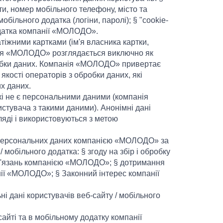
ти, номер мобільного телефону, місто та
обільного додатка (логіни, паролі); § "cookie-
додатка компанії «МОЛОДО».
тіжними картками (ім'я власника картки,
анія «МОЛОДО» розглядається виключно як
робки даних. Компанія «МОЛОДО» привертає
якості операторів з обробки даних, які
х даних.
і не є персональними даними (компанія
тувача з такими даними). Анонімні дані
яді і використовуються з метою
и Персональних даних компанією «МОЛОДО» за
мобільного додатка: § згоду на збір і обробку
ов'язань компанією «МОЛОДО»; § дотримання
ії «МОЛОДО»; § Законний інтерес компанії
дані користувачів веб-сайту / мобільного
сайті та в мобільному додатку компанії