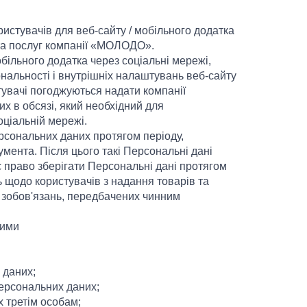
ристувачів для веб-сайту / мобільного додатка
та послуг компанії «МОЛОДО».
обільного додатка через соціальні мережі,
ональності і внутрішніх налаштувань веб-сайту
тувачі погоджуються надати компанії
 в обсязі, який необхідний для
ціальній мережі.
сональних даних протягом періоду,
умента. Після цього такі Персональні дані
є право зберігати Персональні дані протягом
ь щодо користувачів з надання товарів та
 зобов'язань, передбачених чинним
ними
 даних;
ерсональних даних;
 третім особам;