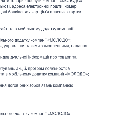
вляти товари / послуги компанії «МОЛОДО»
тькові, адреса електронної пошти, номер
ані банківських карт (ім'я власника картки,
сайті та в мобільному додатку компанії
більного додатку компанії «МОЛОДО»;
», управління такими замовленнями, надання
ндивідуальної інформації про товари та
увань, акцій, програм лояльності; §
і та в мобільному додатку компанії «МОЛОДО»;
ання договірних зобов'язань компанією
більного додатку компанії «МОЛОДО»