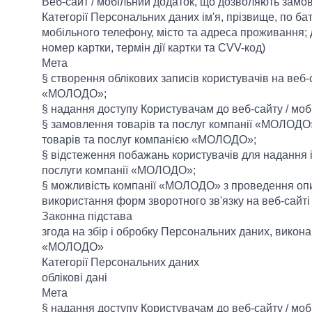
Веб-сайт / мобільний додаток, що дозволяють замо
Категорії Персональних даних ім'я, прізвище, по ба
мобільного телефону, місто та адреса проживання; д
номер картки, термін дії картки та CVV-код)
Мета
§ створення облікових записів користувачів на веб-
«МОЛОДО»;
§ надання доступу Користувачам до веб-сайту / мо
§ замовлення товарів та послуг компанії «МОЛОДО
товарів та послуг компанією «МОЛОДО»;
§ відстеження побажань користувачів для надання і
послуги компанії «МОЛОДО»;
§ можливість компанії «МОЛОДО» з проведення опит
використання форм зворотного зв'язку на веб-сайт
Законна підстава
згода на збір і обробку Персональних даних, викон
«МОЛОДО»
Категорії Персональних даних
облікові дані
Мета
§ надання доступу Користувачам до веб-сайту / мо