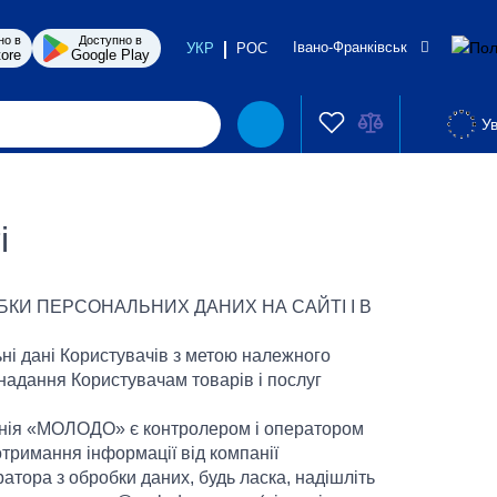
но в
Доступно в
Івано-Франківськ
УКР
РОС
ore
Google Play
Ув
і
БКИ ПЕРСОНАЛЬНИХ ДАНИХ НА САЙТІ І В
і дані Користувачів з метою належного
ж надання Користувачам товарів і послуг
анія «МОЛОДО» є контролером і оператором
тримання інформації від компанії
атора з обробки даних, будь ласка, надішліть