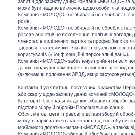
запит щодо захисту даних компанії «МОЛОДО» за а
може бути надано виключно щодо особи, яка подала
Компанія «МОЛОДО» не збирає й не обробляє Персон
років.
Компанія «МОЛОДО» не збирає й не обробляє наступ
расове або етнічне походження, політичні погляди, 
членство в політичних партіях та професійних спілка
здоров'я, статевим життям або сексуальною орієнтац
користувачів («Конфіденційні персональні дані»).
Компанія «МОЛОДО» забезпечує прийняття всіх нео
даних з урахуванням положень чинного законодавс
(включаючи положення ЗРЗД, якщо застосовується)
Контакти З усіх питань, пов'язаних із захистом Пер
або скаргу щодо захисту даних компанії «МОЛОДО»
Категорії Персональних даних, зібраних і оброблю
підстави збору й обробки Персональних даних
Обсяг, метод, мета і правові підстави збору й об
можуть варіюватися в залежності від способу вико
мобільного додатка компанії «МОЛОДО», а також від 
Компанія «МОЛОДО» збирає й обробляє наступні кат