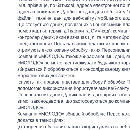
ім'я, прізвище, по батькові, адреса електронної пош
адреса проживання; § облікові дані для веб-сайту / м
файли", технічні дані для веб-сайту / мобільного 
Що стосується даних, пов'язаних з банківськими пла
номер картки, термін дії картки та CVV-код), комп
контролер даних, який визначає цілі та методи об
спеціалізованих Постачальників платіжних послуг в 
отримують ексклюзивну обробку таких Персональни
Компанія «МОЛОДО» також збирає анонімні дані, як
«МОЛОДО» не може ідентифікувати будь-якого корис
збираються й обробляються в консолідованому вигл
маркетингових досліджень.
Існують такі правові підстави для збору й обробк
допомогою використання Користувачами веб-сайту / 
Персональних даних; § виконання договірних зоб
вимог законодавства, що застосовуються до компан
«МОЛОДО».
Компанія «МОЛОДО» збирає й обробляє Персональні 
додатка в таких цілях:
§ створення облікових записів користувачів на веб-