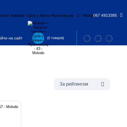
067 4913385
ійти на сайт
(0 товарів)
За рейтингом