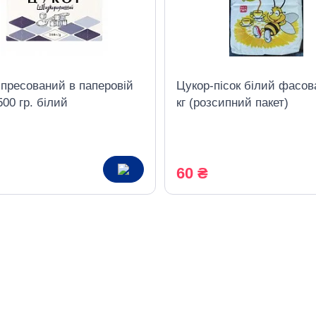
 пресований в паперовій
Цукор-пісок білий фасов
500 гр. білий
кг (розсипний пакет)
60 ₴