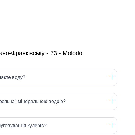
ляєте воду?
ерельна" мінеральною водою?
луговування кулерів?