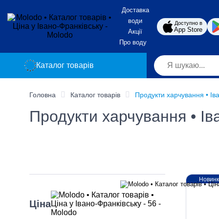
Доставка
води
Доступно в
App Store
Акції
Про воду
Каталог товарів
Головна
Каталог товарів
Продукти харчування • Ів
Продукти харчування • Ів
Новин
Ціна