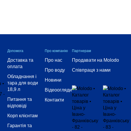
Допомога
Про компанію
Партнерам
Доставка та
Про нас
Продавати на Molodo
оплата
Про воду
Співпраця з нами
Обладнання і
Новини
тара для води
18,9 л
Відеоогляди
Питання та
Контакти
відповіді
Корп клієнтам
Гарантія та