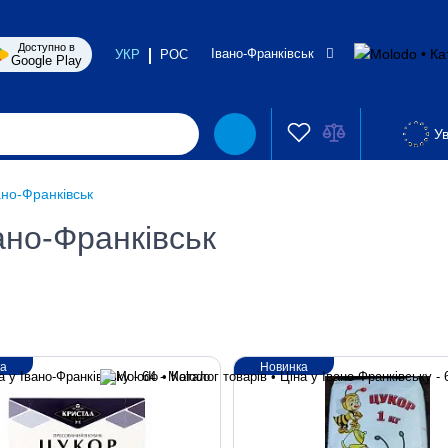
Доступно в
Івано-Франківськ
УКР
РОС
Google Play
Ув
ано-Франківськ
ано-Франківськ
ка
Новинка