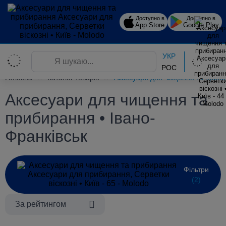
Доступно в
Доступно в
App Store
Google Play
УКР
РОС
Головна
Каталог товарів
Аксесуари для чищення та прибир
Аксесуари для чищення та
прибирання • Івано-
Франківськ
Фільтри
(2)
За рейтингом